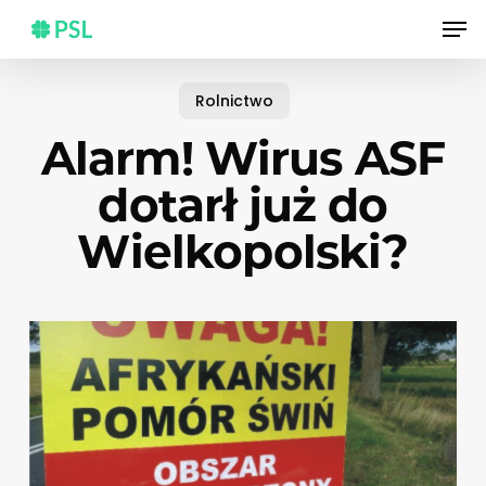
Skip
Men
to
main
content
Rolnictwo
Alarm! Wirus ASF
dotarł już do
Wielkopolski?