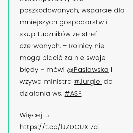
poszkodowanych, wsparcie dla
mniejszych gospodarstw i
skup tuczników ze stref
czerwonych. – Rolnicy nie
mogą płacić za nie swoje
błędy – mówi
@Paslawska
i
wzywa ministra
#Jurgiel
do
działania ws.
#ASF
.
Więcej →
https://t.co/lJZDOUXl7d
.