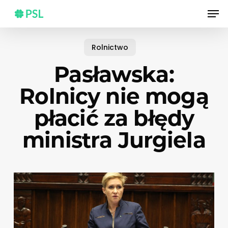
Skip
Men
to
main
content
Rolnictwo
Pasławska:
Rolnicy nie mogą
płacić za błędy
ministra Jurgiela