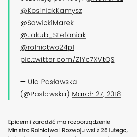
@KosiniakKamysz
@SawickiMarek
@Jakub_Stefaniak
@rolnictwo24pl
pic.twitter.com/Z1Yc7XVtQS
— Ula Pasławska
(@Paslawska)
March 27, 2018
Epidemii zaradzić ma rozporządzenie
Ministra Rolnictwa i Rozwoju wsi z 28 lutego,