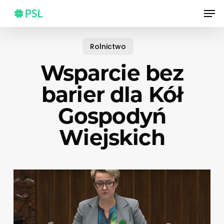
Skip
Men
to
main
content
Rolnictwo
Wsparcie bez
barier dla Kół
Gospodyń
Wiejskich