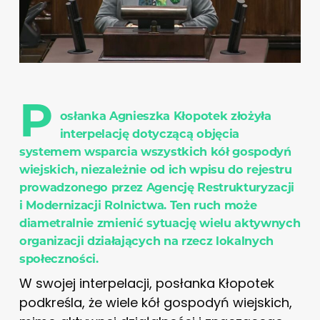
P
osłanka Agnieszka Kłopotek złożyła
interpelację dotyczącą objęcia
systemem wsparcia wszystkich kół gospodyń
wiejskich, niezależnie od ich wpisu do rejestru
prowadzonego przez Agencję Restrukturyzacji
i Modernizacji Rolnictwa. Ten ruch może
diametralnie zmienić sytuację wielu aktywnych
organizacji działających na rzecz lokalnych
społeczności.
W swojej interpelacji, posłanka Kłopotek
podkreśla, że wiele kół gospodyń wiejskich,