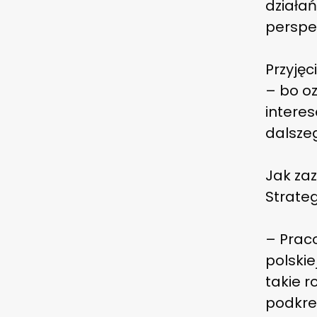
działań
perspek
Przyjęc
– bo oz
intere
dalszeg
Jak za
Strateg
– Prac
polskie
takie 
podkreś