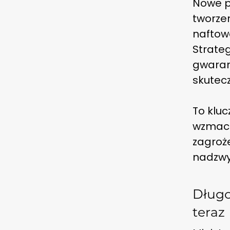
Nowe p
tworze
naftow
Strate
gwarant
skutec
To klu
wzmacn
zagroże
nadzwy
Długo
teraz