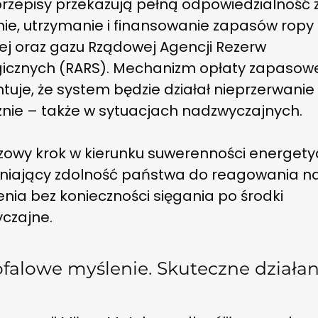
rzepisy przekazują pełną odpowiedzialność 
nie, utrzymanie i finansowanie zapasów ropy
ej oraz gazu Rządowej Agencji Rezerw
gicznych (RARS). Mechanizm opłaty zapasow
uje, że system będzie działał nieprzerwanie 
znie – także w sytuacjach nadzwyczajnych.
czowy krok w kierunku suwerenności energety
iający zdolność państwa do reagowania n
nia bez konieczności sięgania po środki
czajne.
falowe myślenie. Skuteczne działani