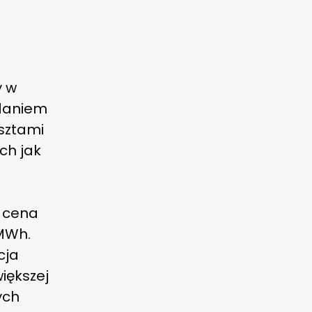
y w
adaniem
osztami
ich jak
 cena
/MWh.
cja
iększej
ych