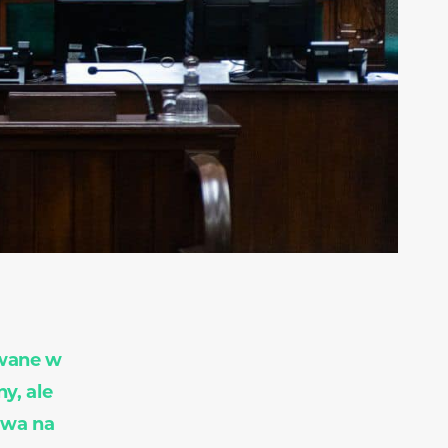
owane w
ny, ale
twa na