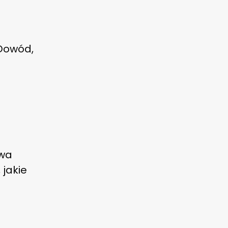
Dowód,
twa
jakie