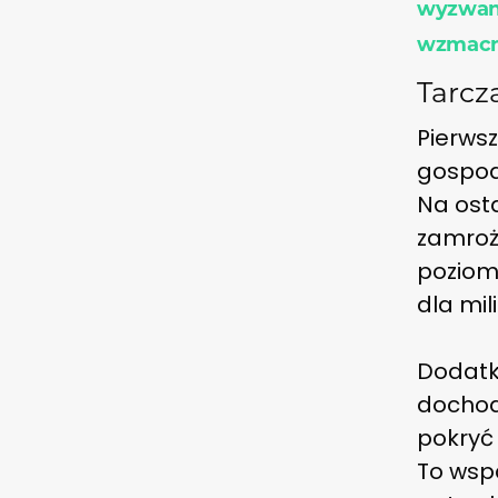
wyzwan
wzmacni
Tarcz
Pierwsz
gospod
Na ost
zamroże
poziom
dla mi
Dodatko
dochod
pokryć
To wspa