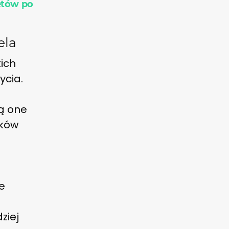
etów po
ela
kich
cia.
zą one
nków
e
ziej