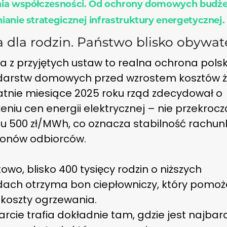
ia współczesności. Od ochrony domowych budż
anie strategicznej infrastruktury energetycznej.
a dla rodzin. Państwo blisko obywat
a z przyjętych ustaw to realna ochrona pols
arstw domowych przed wzrostem kosztów ży
atnie miesiące 2025 roku rząd zdecydował o
niu cen energii elektrycznej – nie przekroc
u 500 zł/MWh, co oznacza stabilność rachu
lionów odbiorców.
wo, blisko 400 tysięcy rodzin o niższych
ach otrzyma bon ciepłowniczy, który pomoż
 koszty ogrzewania.
rcie trafia dokładnie tam, gdzie jest najbard