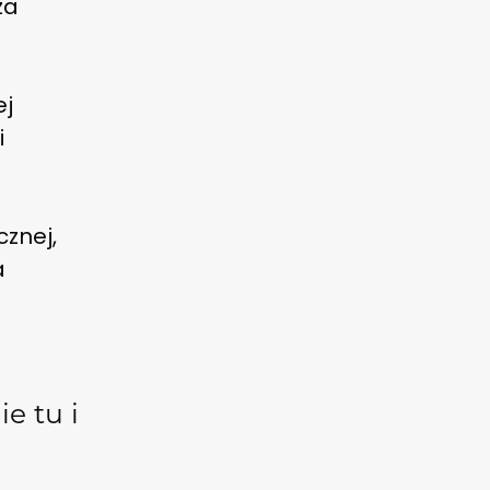
za
ej
i
cznej,
a
e tu i