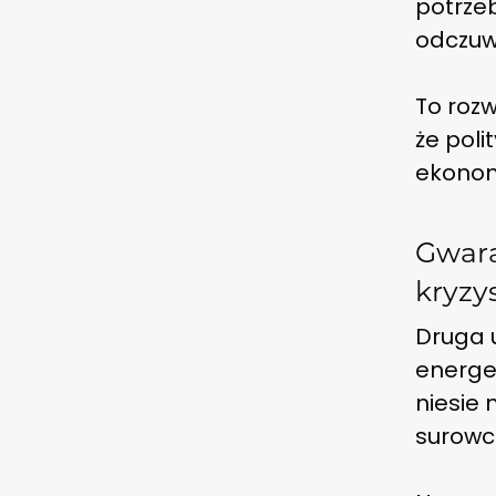
potrze
odczuw
To roz
że pol
ekonomi
Gwara
kryzy
Druga 
energe
niesie 
surowc