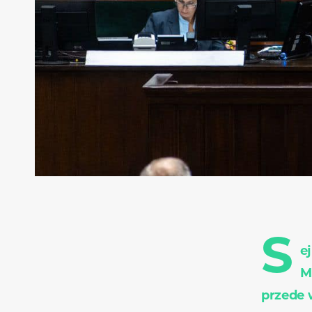
S
e
M
przede 