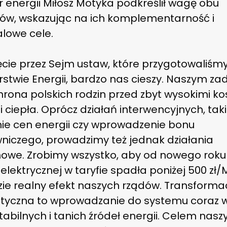
r energii Miłosz Motyka podkreślił wagę obu
tów, wskazując na ich komplementarność i
alowe cele.
ęcie przez Sejm ustaw, które przygotowaliśm
rstwie Energii, bardzo nas cieszy. Naszym z
hrona polskich rodzin przed zbyt wysokimi k
 i ciepła. Oprócz działań interwencyjnych, tak
ie cen energii czy wprowadzenie bonu
wniczego, prowadzimy też jednak działania
owe. Zrobimy wszystko, aby od nowego roku
 elektrycznej w taryfie spadła poniżej 500 zł
zie realny efekt naszych rządów. Transforma
tyczna to wprowadzanie do systemu coraz w
stabilnych i tanich źródeł energii. Celem nasz