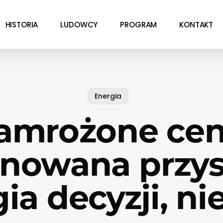
HISTORIA
LUDOWCY
PROGRAM
KONTAKT
Energia
amrożone cen
nowana przys
ia decyzji, ni