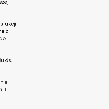
szej
sfakcji
ne z
 do
u ds.
nie
. I