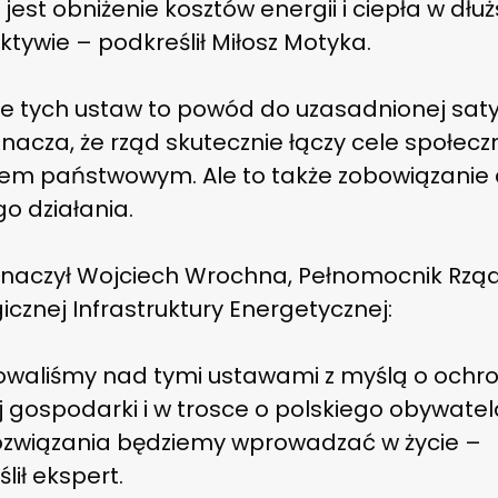
 jest obniżenie kosztów energii i ciepła w dłuż
tywie – podkreślił Miłosz Motyka.
ie tych ustaw to powód do uzasadnionej saty
nacza, że rząd skutecznie łączy cele społecz
sem państwowym. Ale to także zobowiązanie
o działania.
znaczył Wojciech Wrochna, Pełnomocnik Rząd
icznej Infrastruktury Energetycznej:
owaliśmy nad tymi ustawami z myślą o ochro
j gospodarki i w trosce o polskiego obywatela
rozwiązania będziemy wprowadzać w życie –
lił ekspert.