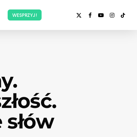
x-
facebook
youtube
instagram
tiktok
WESPRZYJ!
twitter
y.
złość.
e słów