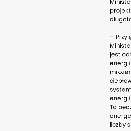
Ministe
projek
długof
– Przyj
Ministe
jest oc
energii
mrożen
ciepło
system
energii
To będ
energe
liczby 