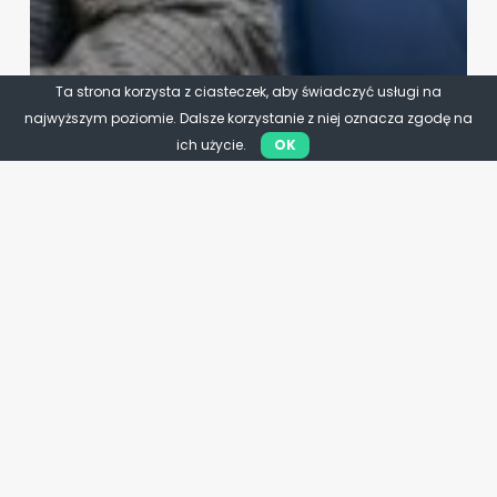
Ta strona korzysta z ciasteczek, aby świadczyć usługi na
najwyższym poziomie. Dalsze korzystanie z niej oznacza zgodę na
ich użycie.
OK
Przedsiębiorcy
PSL chroni małe firmy. Nowe
prawo uderzy w nieuczciwe
praktyki