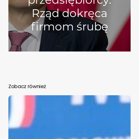
Rząd dokręca
firmom śrubę
Zobacz również