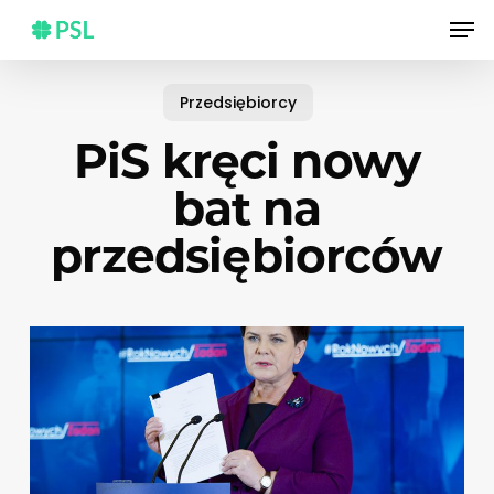
Skip
Men
to
main
content
Przedsiębiorcy
PiS kręci nowy
bat na
przedsiębiorców