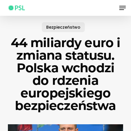
Skip
Men
to
main
content
Bezpieczeństwo
44 miliardy euro i
zmiana statusu.
Polska wchodzi
do rdzenia
europejskiego
bezpieczeństwa