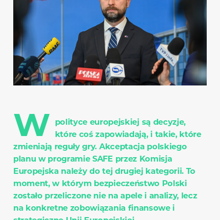
W
polityce europejskiej są decyzje,
które coś zapowiadają, i takie, które
zmieniają reguły gry. Akceptacja polskiego
planu w programie SAFE przez Komisja
Europejska należy do tej drugiej kategorii. To
moment, w którym bezpieczeństwo Polski
zostało przeliczone nie na apele i analizy, lecz
na konkretne zobowiązania finansowe i
strategiczne Unii Europejskiej.