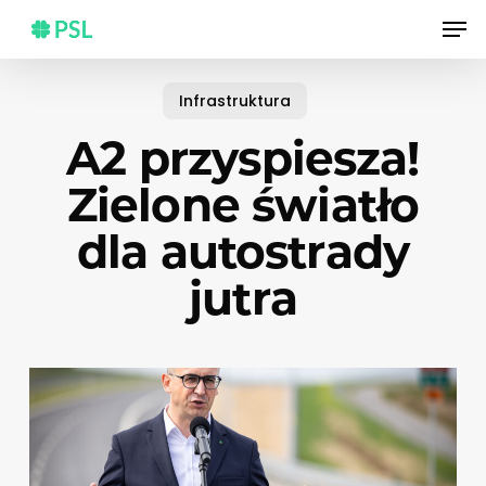
Skip
Men
to
main
content
Infrastruktura
A2 przyspiesza!
Zielone światło
dla autostrady
jutra