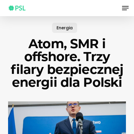
Skip
Men
to
main
content
Energia
Atom, SMR i
offshore. Trzy
filary bezpiecznej
energii dla Polski