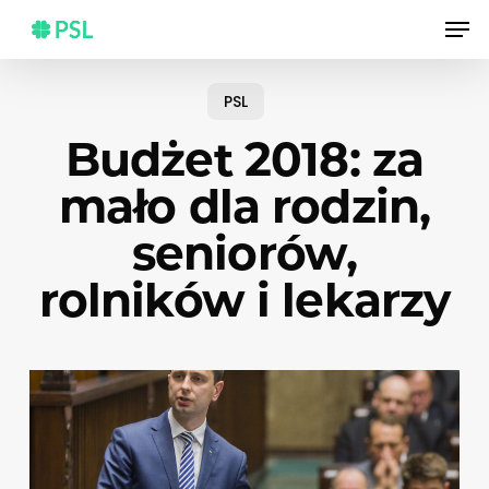
Skip
Men
to
main
content
PSL
Budżet 2018: za
mało dla rodzin,
seniorów,
rolników i lekarzy