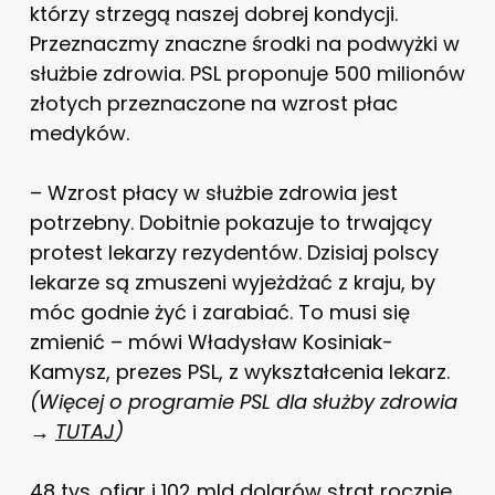
którzy strzegą naszej dobrej kondycji.
Przeznaczmy znaczne środki na podwyżki w
służbie zdrowia. PSL proponuje 500 milionów
złotych przeznaczone na wzrost płac
medyków.
– Wzrost płacy w służbie zdrowia jest
potrzebny. Dobitnie pokazuje to trwający
protest lekarzy rezydentów. Dzisiaj polscy
lekarze są zmuszeni wyjeżdżać z kraju, by
móc godnie żyć i zarabiać. To musi się
zmienić – mówi Władysław Kosiniak-
Kamysz, prezes PSL, z wykształcenia lekarz.
(Więcej o programie PSL dla służby zdrowia
→
TUTAJ
)
48 tys. ofiar i 102 mld dolarów strat rocznie.