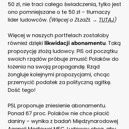
50 zł, nie traci całego świadczenia, tylko jest
ono pomniejszane o te 50 zł – tłumaczy
lider ludowców.
(Więcej o ZŁzaZŁ →
TUTAJ
)
Więcej w naszych portfelach zostałoby
również dzięki
. Taką
likwidacji abonamentu
propozycję złożą ludowcy. PiS od początku
swoich rządów próbuje zmusić Polaków do
łożenia na swoją propagandę. Rząd
żongluje kolejnymi propozycjami, chcąc
przemycić podatek za polityczną agitkę.
Dość tego!
PSL proponuje zniesienie abonamentu.
Ponad 67 proc. Polaków nie chce płacić
daniny – wynika z badań Międzynarodowej
Agencji Mediowej MEC. Ludowcy chcą, aby