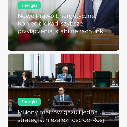
Energia
Nowe Prawo Energetyczne.
Koniec blokad, szybsze
przyłączenia, stabilne rachunki
Energia
Miliony metrów gazu i jedna
strategia: niezależność od Rosji