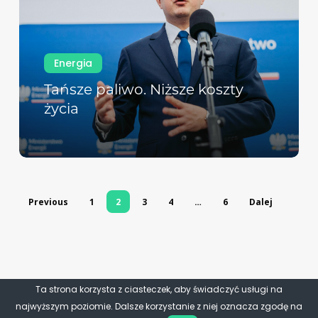
Energia
Tańsze paliwo. Niższe koszty
życia
Previous
1
2
3
4
…
6
Dalej
Ta strona korzysta z ciasteczek, aby świadczyć usługi na
najwyższym poziomie. Dalsze korzystanie z niej oznacza zgodę na