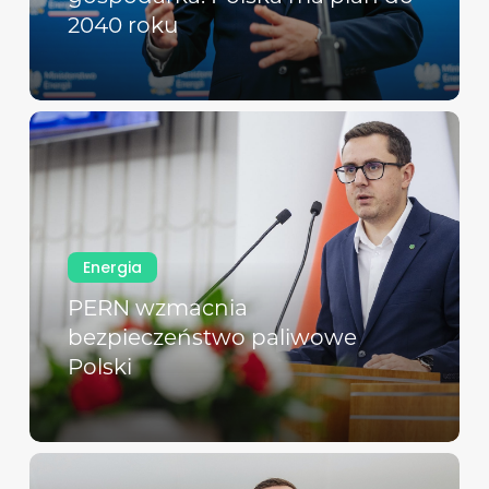
2040 roku
Energia
PERN wzmacnia
bezpieczeństwo paliwowe
Polski