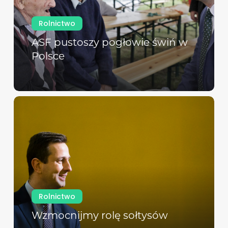
Rolnictwo
ASF pustoszy pogłowie świń w
Polsce
Rolnictwo
Wzmocnijmy rolę sołtysów