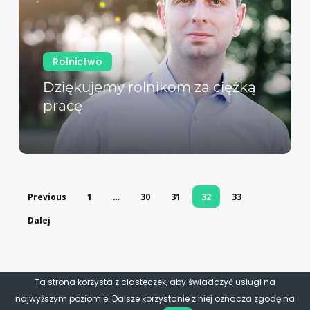
Rolnictwo
Dziękujemy rolnikom za ciężką
pracę
Previous
1
…
30
31
32
33
Dalej
Ta strona korzysta z ciasteczek, aby świadczyć usługi na
najwyższym poziomie. Dalsze korzystanie z niej oznacza zgodę na