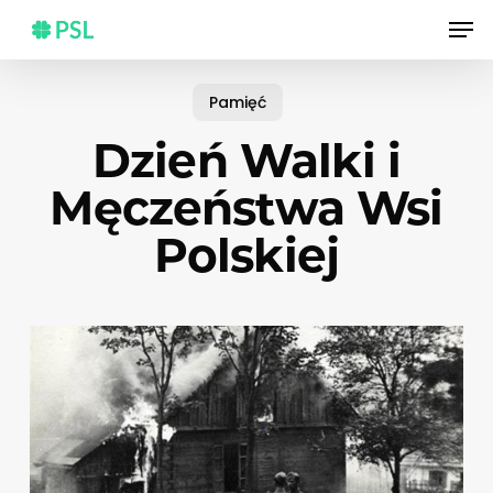
Skip
Men
to
main
content
Pamięć
Dzień Walki i
Męczeństwa Wsi
Polskiej