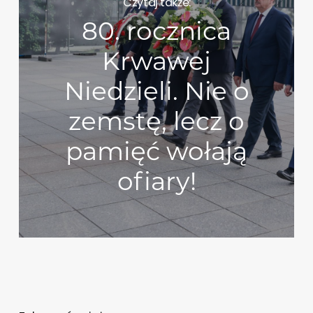
Czytaj także:
80. rocznica
Krwawej
Niedzieli. Nie o
zemstę, lecz o
pamięć wołają
ofiary!