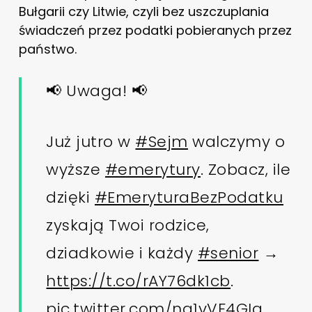
Bułgarii czy Litwie, czyli bez uszczuplania
świadczeń przez podatki pobieranych przez
państwo.
📢 Uwaga! 📢
Już jutro w
#Sejm
walczymy o
wyższe
#emerytury
. Zobacz, ile
dzięki
#EmeryturaBezPodatku
zyskają Twoi rodzice,
dziadkowie i każdy
#senior
→
https://t.co/rAY76dk1cb
.
pic.twitter.com/nq1vVF4GIg