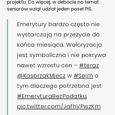
projektu. Co więcej, w debacie na temat
seniorów wziął udział jeden poseł PiS.
Emerytury bardzo często nie
wystarczają na przeżycie do
końca miesiąca. Waloryzacja
jest symboliczna i nie pokrywa
nawet wzrostu cen –
#teraz
@KasprzakMiecz
w
#Sejm
o
tym dlaczego potrzebna jest
#EmeryturaBezPodatku
.
pic.twitter.com/JafhVPwzKm