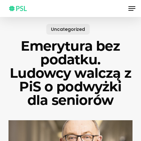
Skip
Men
to
main
content
Uncategorized
Emerytura bez
podatku.
Ludowcy walczą z
PiS o podwyżki
dla seniorów