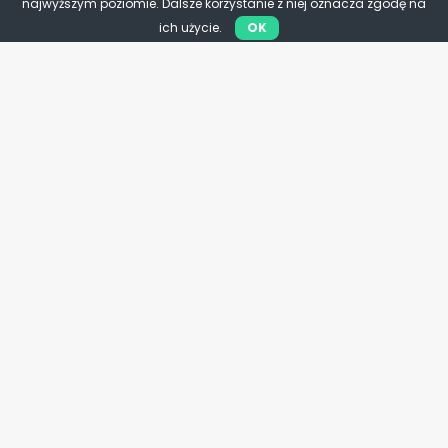
najwyższym poziomie. Dalsze korzystanie z niej oznacza zgodę na
ich użycie.
OK