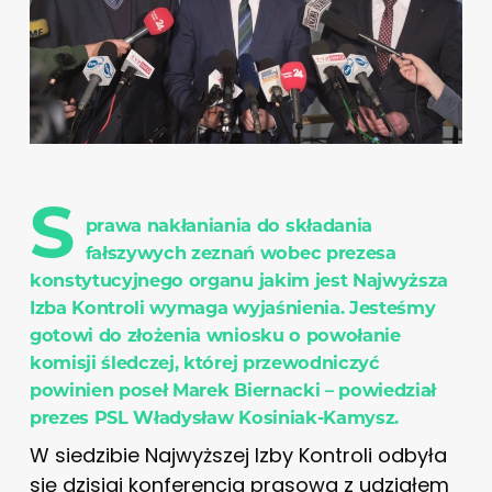
S
prawa nakłaniania do składania
fałszywych zeznań wobec prezesa
konstytucyjnego organu jakim jest Najwyższa
Izba Kontroli wymaga wyjaśnienia. Jesteśmy
gotowi do złożenia wniosku o powołanie
komisji śledczej, której przewodniczyć
powinien poseł Marek Biernacki – powiedział
prezes PSL Władysław Kosiniak-Kamysz.
W siedzibie Najwyższej Izby Kontroli odbyła
się dzisiaj konferencja prasowa z udziałem