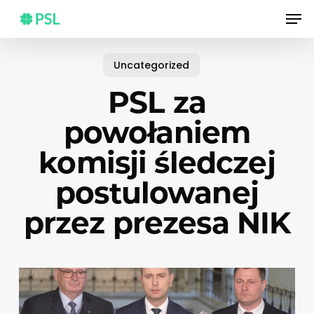
Skip
Men
to
main
content
Uncategorized
PSL za
powołaniem
komisji śledczej
postulowanej
przez prezesa NIK