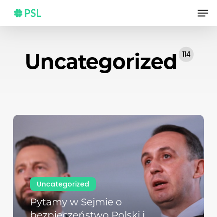
Skip
Men
to
main
content
Uncategorized
114
Uncategorized
Pytamy w Sejmie o
bezpieczeństwo Polski i