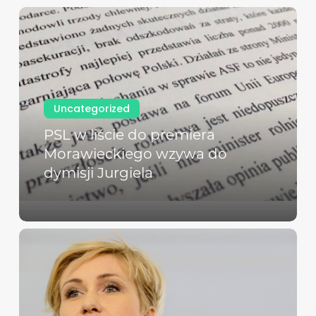
Uncategorized
PSL w liście do premiera
Morawieckiego wzywa do
dymisji Jurgiela