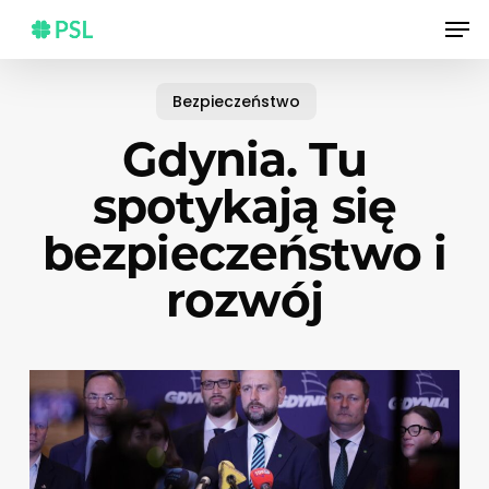
Skip
Men
to
main
content
Bezpieczeństwo
Gdynia. Tu
spotykają się
bezpieczeństwo i
rozwój