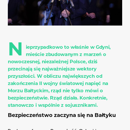
N
ieprzypadkowo to właśnie w Gdyni,
mieście zbudowanym z marzeń o
nowoczesnej, niezależnej Polsce, dziś
przecinają się najważniejsze wektory
przyszłości. W obliczu największych od
zakończenia II wojny światowej napięć na
Morzu Bałtyckim, rząd nie tylko mówi o
bezpieczeństwie. Rząd działa. Konkretnie,
stanowczo i wspólnie z sojusznikami.
Bezpieczeństwo zaczyna się na Bałtyku