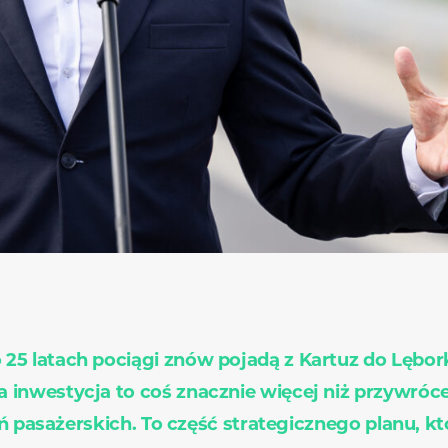
 25 latach pociągi znów pojadą z Kartuz do Lębor
a inwestycja to coś znacznie więcej niż przywróc
ń pasażerskich. To część strategicznego planu, kt