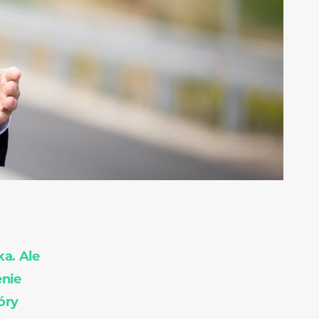
ka. Ale
enie
óry