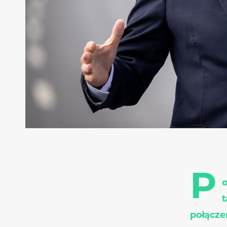
P
o
t
połącze