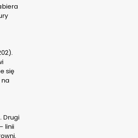
abiera
ury
202).
wi
e się
 na
j
. Drugi
linii
owni.