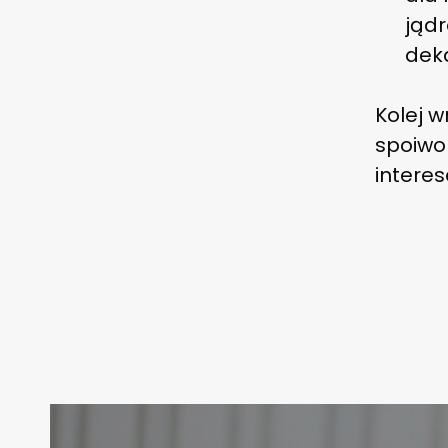
jąd
dek
Kolej 
spoiwo
intere