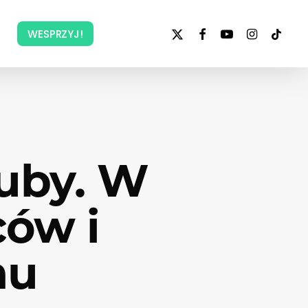
x-
facebook
youtube
instagram
tiktok
WESPRZYJ!
twitter
zuby. W
ców i
mu