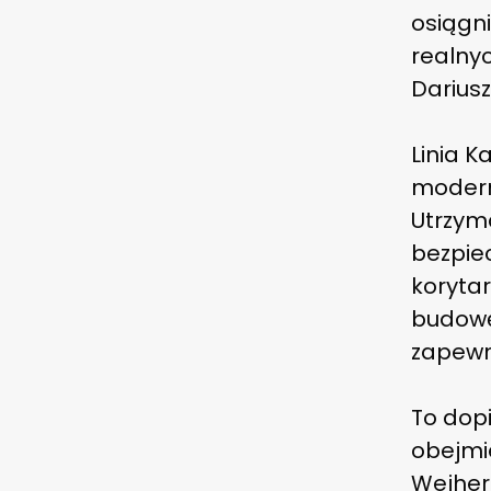
osiągni
realnyc
Dariusz
Linia K
moderni
Utrzym
bezpie
koryta
budowę
zapewn
To dopi
obejmie
Wejher