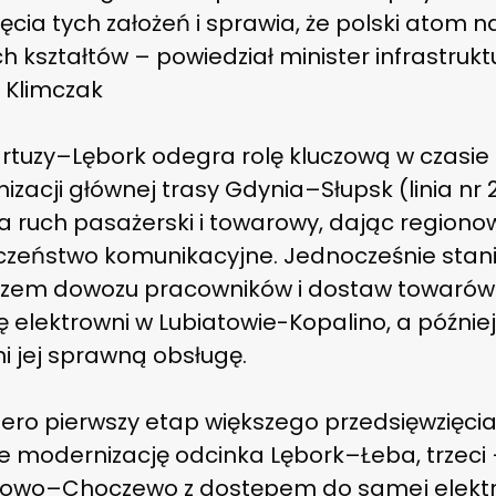
ęcia tych założeń i sprawia, że polski atom n
h kształtów – powiedział minister infrastrukt
 Klimczak
artuzy–Lębork odegra rolę kluczową w czasie
zacji głównej trasy Gdynia–Słupsk (linia nr 
a ruch pasażerski i towarowy, dając regiono
czeństwo komunikacyjne. Jednocześnie stani
rzem dowozu pracowników i dostaw towarów
 elektrowni w Lubiatowie-Kopalino, a późnie
i jej sprawną obsługę.
ero pierwszy etap większego przedsięwzięcia
 modernizację odcinka Lębork–Łeba, trzeci – 
owo–Choczewo z dostępem do samej elektr