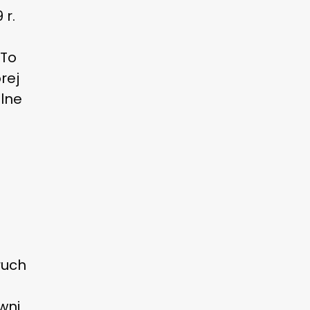
 r.
 To
rej
alne
ruch
wni