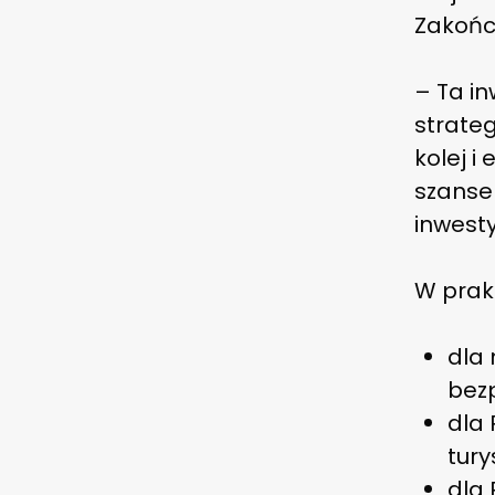
Zakońc
– Ta in
strateg
kolej i
szanse
inwesty
W prak
dla 
bezp
dla
tury
dla 