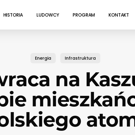
HISTORIA
LUDOWCY
PROGRAM
KONTAKT
Energia
Infrastruktura
wraca na Kas
bie mieszkań
olskiego ato