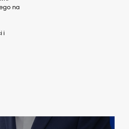
nego na
 i