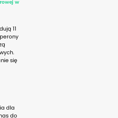
drowej w
ują 11
 perony
zą
wych.
nie się
ia dla
nas do