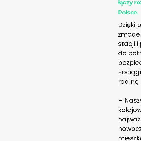
łączy r
Polsce.
Dzięki 
zmoder
stacji 
do potr
bezpie
Pociągi
realną
– Nasz
kolejow
najważn
nowocz
mieszk