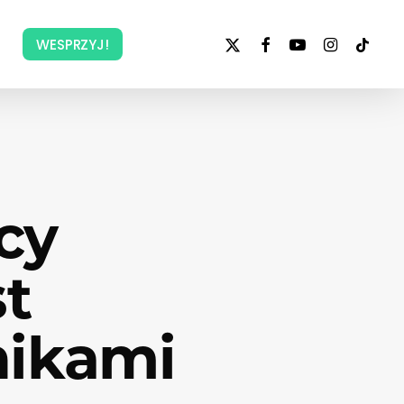
x-
facebook
youtube
instagram
tiktok
WESPRZYJ!
twitter
cy
st
nikami