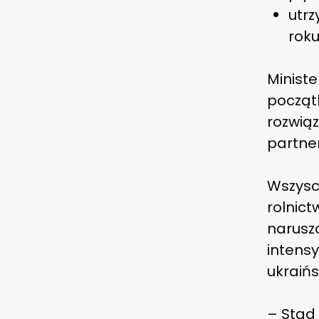
utr
roku
Ministe
począt
rozwiąz
partner
Wszysc
rolnict
narusz
intens
ukraińs
– Stąd