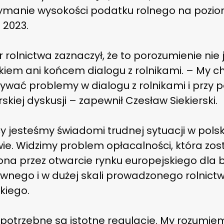
zymanie wysokości podatku rolnego na pozio
 2023.
r rolnictwa zaznaczył, że to porozumienie nie 
kiem ani końcem dialogu z rolnikami. – My 
ywać problemy w dialogu z rolnikami i przy p
skiej dyskusji – zapewnił Czesław Siekierski.
y jesteśmy świadomi trudnej sytuacji w pols
wie. Widzimy problem opłacalności, która zos
ona przez otwarcie rynku europejskiego dla 
ywnego i w dużej skali prowadzonego rolnict
kiego.
 potrzebne są istotne regulacje. My rozumie