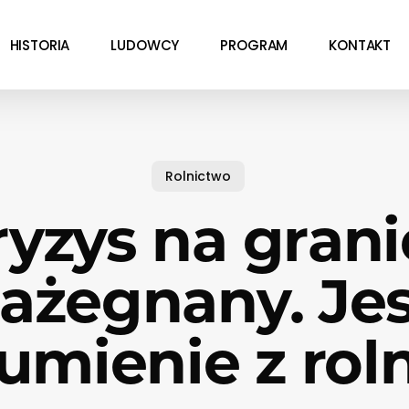
HISTORIA
LUDOWCY
PROGRAM
KONTAKT
Rolnictwo
ryzys na grani
ażegnany. Je
umienie z rol