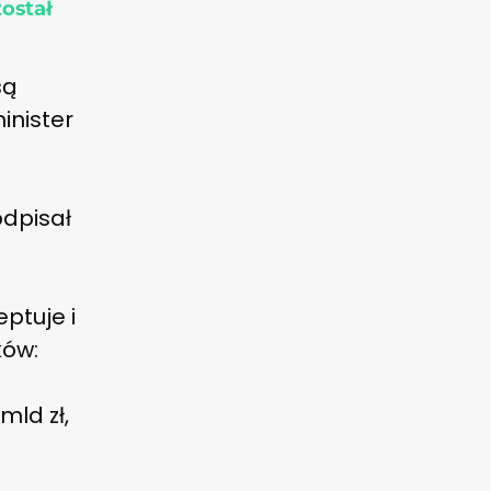
ostał
są
inister
odpisał
ptuje i
ków:
mld zł,