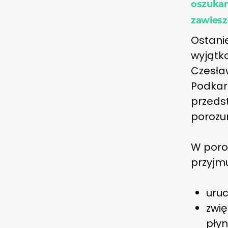
oszukan
zawiesz
Ostani
wyjątko
Czesław
Podkar
przeds
porozum
W poroz
przyjmu
uruc
zwię
płyn