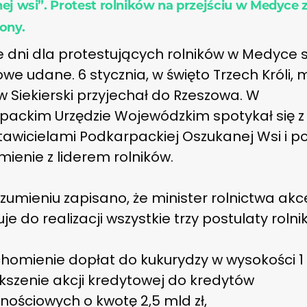
ej wsi”. Protest rolników na przejściu w Medyce z
ony.
e dni dla protestujących rolników w Medyce 
we udane. 6 stycznia, w święto Trzech Króli, m
 Siekierski przyjechał do Rzeszowa. W
packim Urzędzie Wojewódzkim spotykał się z
tawicielami Podkarpackiej Oszukanej Wsi i p
ienie z liderem rolników.
umieniu zapisano, że minister rolnictwa akce
je do realizacji wszystkie trzy postulaty rolni
homienie dopłat do kukurydzy w wysokości 1 
kszenie akcji kredytowej do kredytów
nościowych o kwotę 2,5 mld zł,