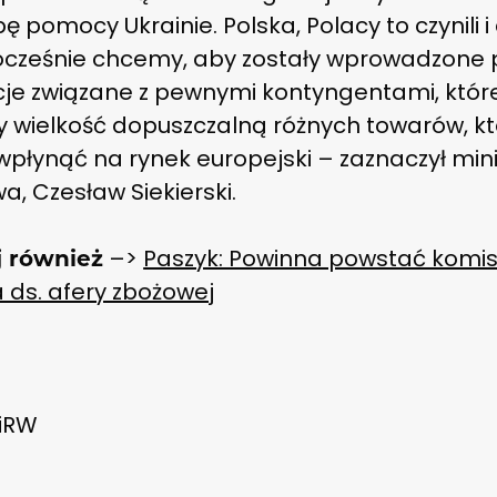
ę pomocy Ukrainie. Polska, Polacy to czynili i
ocześnie chcemy, aby zostały wprowadzone
cje związane z pewnymi kontyngentami, któr
ły wielkość dopuszczalną różnych towarów, k
płynąć na rynek europejski – zaznaczył mini
wa, Czesław Siekierski.
–>
Paszyk: Powinna powstać komis
j również
 ds. afery zbożowej
RiRW