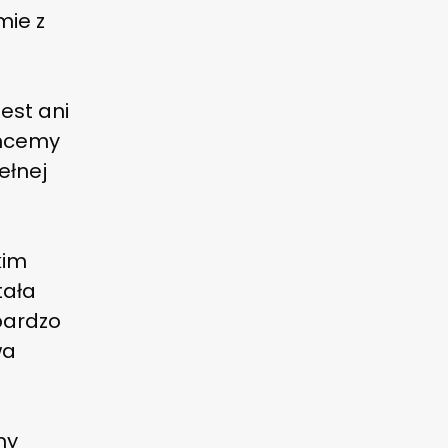
mie z
jest ani
chcemy
ełnej
kim
tała
bardzo
wa
my