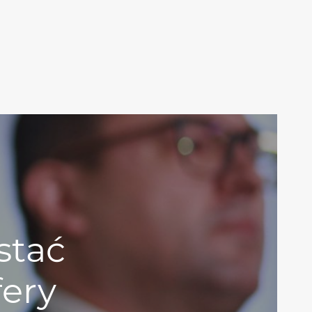
stać
fery