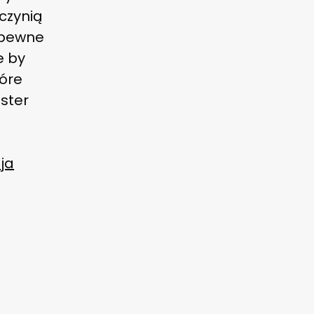
 czynią
 pewne
e by
tóre
ster
ja