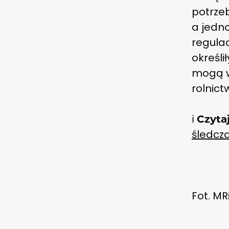
potrzeb
a jedn
regula
określi
mogą w
rolnict
ℹ️
Czyta
śledcza
Fot. M