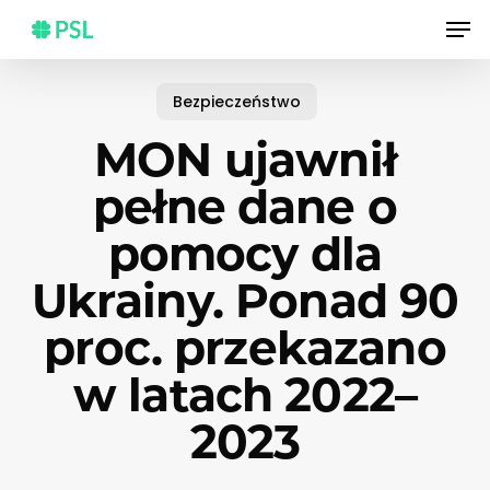
Skip
Men
to
main
content
Bezpieczeństwo
MON ujawnił
pełne dane o
pomocy dla
Ukrainy. Ponad 90
proc. przekazano
w latach 2022–
2023