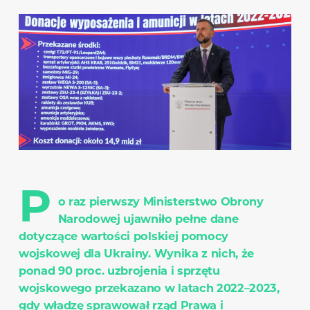
P
o raz pierwszy Ministerstwo Obrony
Narodowej ujawniło pełne dane
dotyczące wartości polskiej pomocy
wojskowej dla Ukrainy. Wynika z nich, że
ponad 90 proc. uzbrojenia i sprzętu
wojskowego przekazano w latach 2022–2023,
gdy władzę sprawował rząd Prawa i