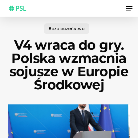
Skip
Men
to
main
content
Bezpieczeństwo
V4 wraca do gry.
Polska wzmacnia
sojusze w Europie
Środkowej