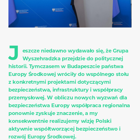
J
eszcze niedawno wydawało się, że Grupa
Wyszehradzka przejdzie do politycznej
historii. Tymczasem w Budapeszcie państwa
Europy Środkowej wróciły do wspólnego stołu
z konkretnymi projektami dotyczącymi
bezpieczeństwa, infrastruktury i współpracy
przemysłowej. W obliczu nowych wyzwań dla
bezpieczeństwa Europy współpraca regionalna
ponownie zyskuje znaczenie, a my
konsekwentnie realizujemy wizję Polski
aktywnie współtworzącej bezpieczeństwo i
rozwój Europy Środkowej.