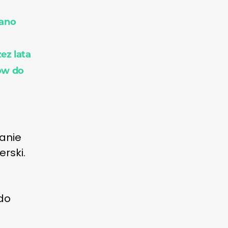
sano
ez lata
nów do
anie
rski.
 do