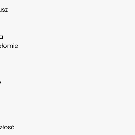
usz
 a
ełomie
w
złość