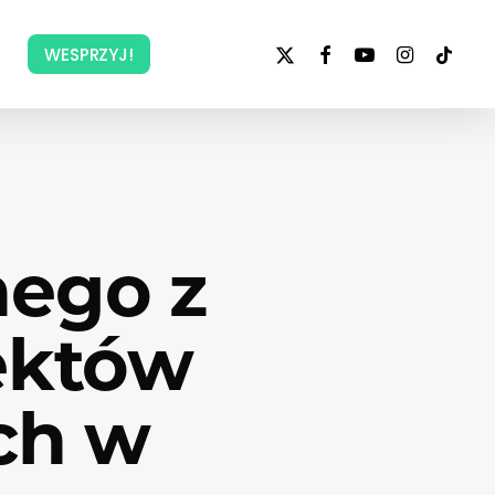
x-
facebook
youtube
instagram
tiktok
WESPRZYJ!
twitter
nego z
ektów
ch w