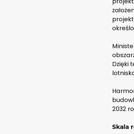
projek
założe
projekt
określ
Ministe
obszar
Dzięki 
lotnisk
Harmon
budowl
2032 ro
Skala 