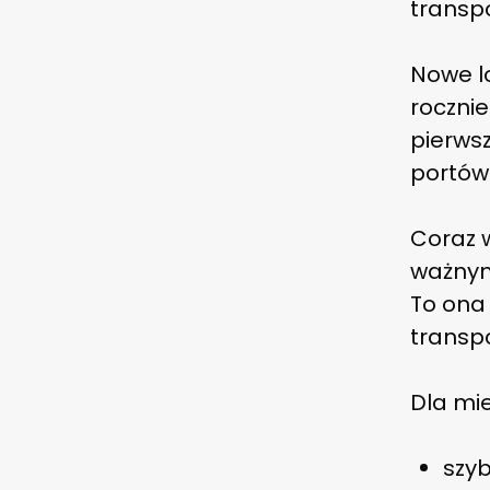
transpo
Nowe l
rocznie
pierwsz
portów
Coraz 
ważnym
To ona
transpo
Dla mi
szyb