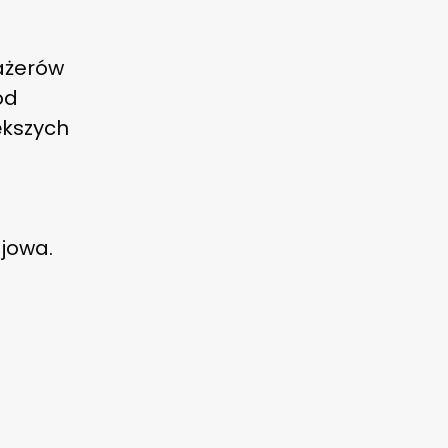
ażerów
od
ększych
jowa.