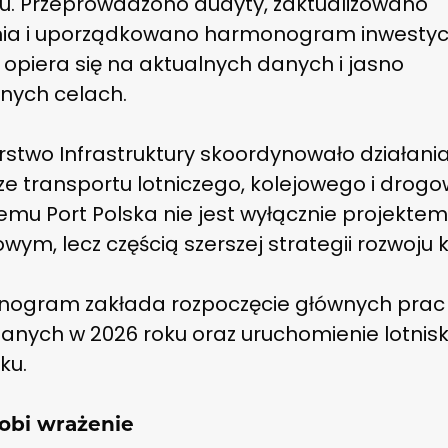
tu. Przeprowadzono audyty, zaktualizowano
nia i uporządkowano harmonogram inwestycji
 opiera się na aktualnych danych i jasno
onych celach.
rstwo Infrastruktury skoordynowało działani
ze transportu lotniczego, kolejowego i drog
temu Port Polska nie jest wyłącznie projekte
owym, lecz częścią szerszej strategii rozwoju k
ogram zakłada rozpoczęcie głównych prac
anych w 2026 roku oraz uruchomienie lotnis
ku.
robi wrażenie