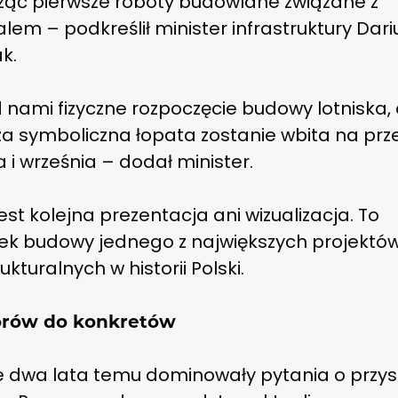
ząć pierwsze roboty budowlane związane z
lem – podkreślił minister infrastruktury Dari
k.
 nami fizyczne rozpoczęcie budowy lotniska,
za symboliczna łopata zostanie wbita na prz
a i września – dodał minister.
jest kolejna prezentacja ani wizualizacja. To
ek budowy jednego z największych projektó
rukturalnych w historii Polski.
orów do konkretów
e dwa lata temu dominowały pytania o przys