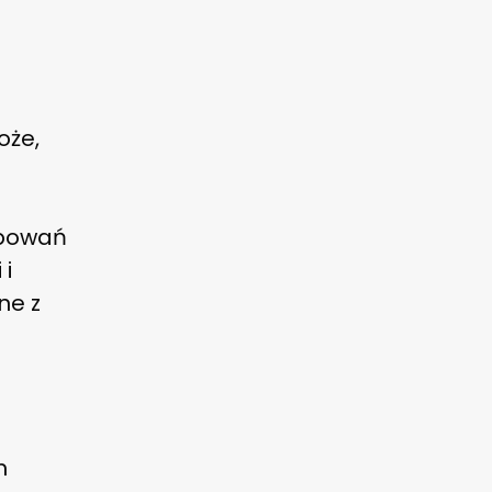
oże,
ępowań
 i
ne z
m