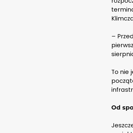
rozpoc
termina
Klimcza
– Przed
pierws
sierpni
To nie 
począt
infrast
Od sp
Jeszcz