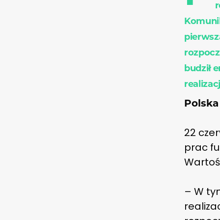
r
Komunik
pierwsz
rozpoczą
budził 
realizacj
Polska
22 cze
prac f
Wartość
– W ty
realiz