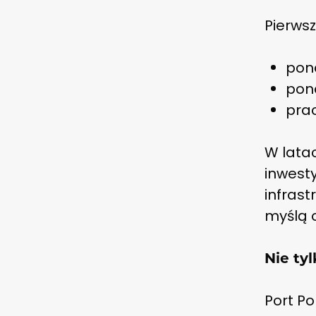
Pierws
pona
pon
prac
W lata
inwesty
infrast
myślą o
Nie tyl
Port P