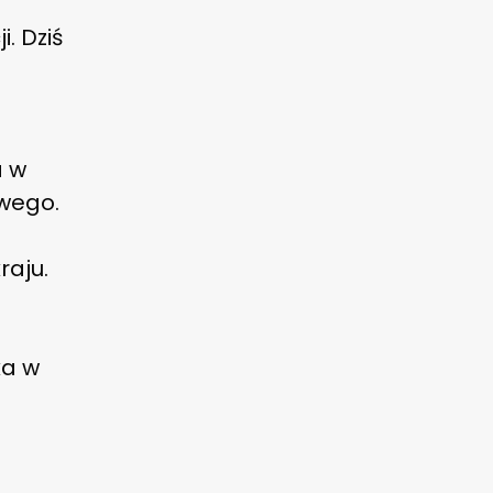
. Dziś
a w
owego.
m
raju.
ka w