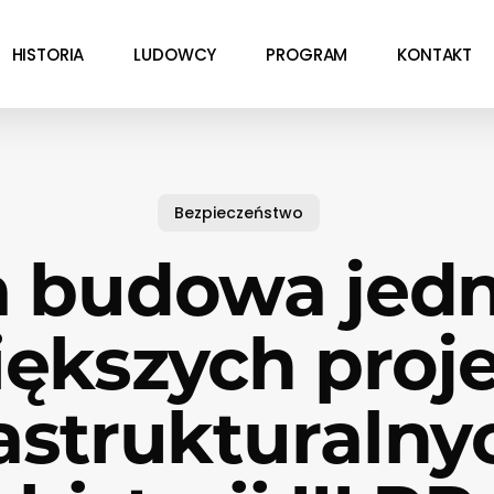
HISTORIA
LUDOWCY
PROGRAM
KONTAKT
Bezpieczeństwo
 budowa jed
iększych proj
rastrukturalny