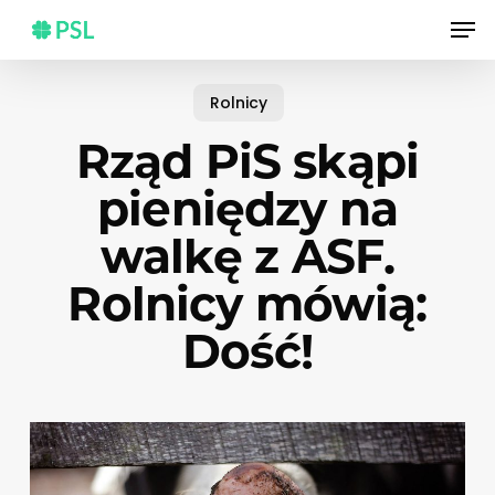
Skip
Men
to
main
content
Rolnicy
Rząd PiS skąpi
pieniędzy na
walkę z ASF.
Rolnicy mówią:
Dość!