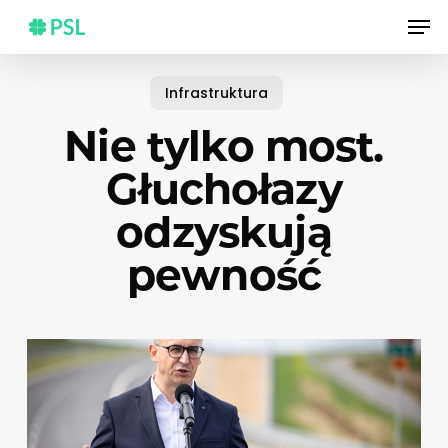
Skip
Men
to
main
content
Infrastruktura
Nie tylko most.
Głuchołazy
odzyskują
pewność