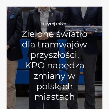
Czytaj także:
Zielone światło
dla tramwajów
przyszłości.
KPO napędza
zmiany w
polskich
miastach