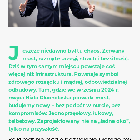
J
eszcze niedawno był tu chaos. Zerwany
most, rozmyte brzegi, strach i bezsilność.
Dziś w tym samym miejscu powstaje coś
więcej niż infrastruktura. Powstaje symbol
zdrowego rozsądku i mądrej, odpowiedzialnej
odbudowy. Tam, gdzie we wrześniu 2024 r.
rwąca Biała Głuchołaska porwała most,
budujemy nowy – bez podpór w nurcie, bez
kompromisów. Jednoprzęsłowy, łukowy,
żelbetowy. Zaprojektowany nie na „ładne oko”,
tylko na przyszłość.
Bo klimat nie pyta o pozwolenie. Dlatego my