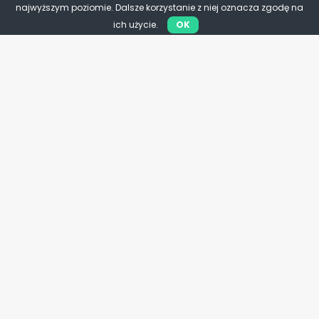
najwyższym poziomie. Dalsze korzystanie z niej oznacza zgodę na
ich użycie.
OK
Infrastruktura
27 miast odzyska kolej.
Największy plan rozwoju sieci
od dekad