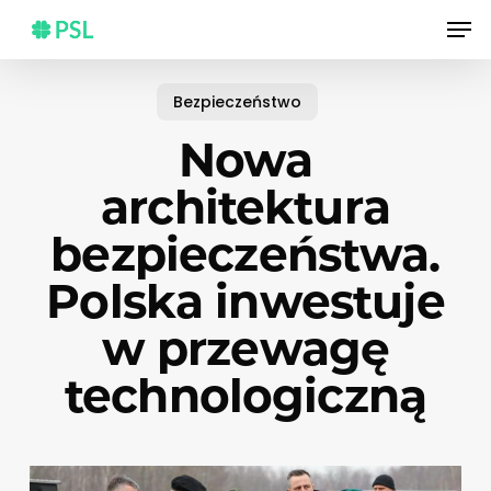
Skip
Men
to
main
content
Bezpieczeństwo
Nowa
architektura
bezpieczeństwa.
Polska inwestuje
w przewagę
technologiczną