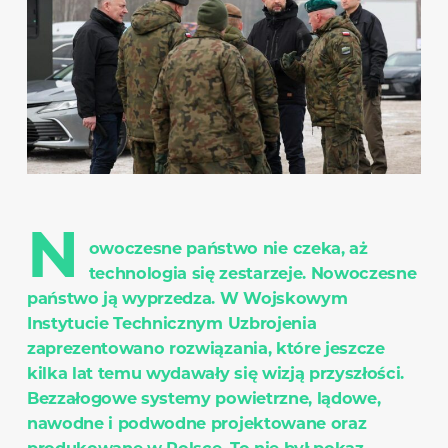
N
owoczesne państwo nie czeka, aż
technologia się zestarzeje. Nowoczesne
państwo ją wyprzedza. W Wojskowym
Instytucie Technicznym Uzbrojenia
zaprezentowano rozwiązania, które jeszcze
kilka lat temu wydawały się wizją przyszłości.
Bezzałogowe systemy powietrzne, lądowe,
nawodne i podwodne projektowane oraz
produkowane w Polsce. To nie był pokaz