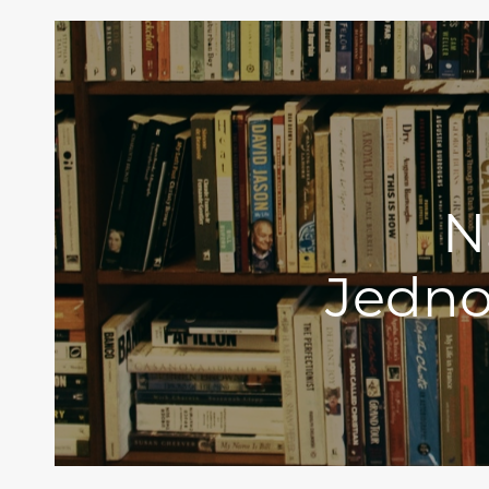
N
Jedno