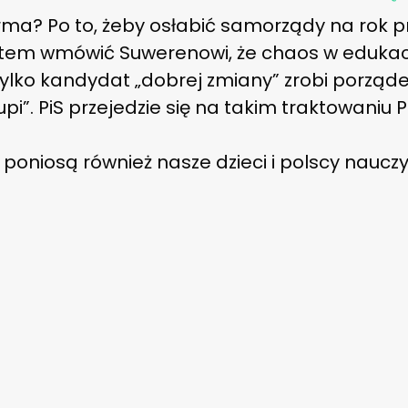
forma? Po to, żeby osłabić samorządy na rok
em wmówić Suwerenowi, że chaos w edukacji
 tylko kandydat „dobrej zmiany” zrobi porzą
upi”. PiS przejedzie się na takim traktowaniu 
 poniosą również nasze dzieci i polscy nauczy