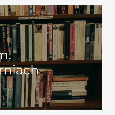
m.
rniach