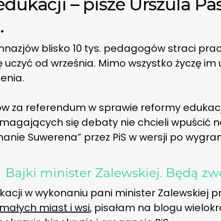
dukacji – pisze Urszula Pa
.
 gimnazjów blisko 10 tys. pedagogów straci pra
ę uczyć od września. Mimo wszystko życzę im
enia.
w za referendum w sprawie reformy edukacji p
magających się debaty nie chcieli wpuścić n
hanie Suwerena” przez PiS w wersji po wygr
→
Bajki minister Zalewskiej. Będą zw
acji w wykonaniu pani minister Zalewskiej pr
małych miast i wsi
, pisałam na blogu wielokr