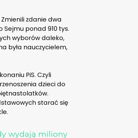
 Zmienili zdanie dwa
o Sejmu ponad 910 tys.
ych wyborów daleko,
ama była nauczycielem,
onaniu PiS. Czyli
rzenoszenia dzieci do
piętnastolatków.
dstawowych starać się
le.
y wydają miliony