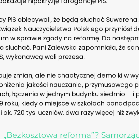
okazuje hipokryzję i arogancję PiS.
cy PiS obiecywali, że będą słuchać Suwerena.
Związek Nauczycielstwa Polskiego przyniósł d
um w sprawie zgody na reformę. Do następn
ogo słuchać. Pani Zalewska zapomniała, że s
PiS, wykonawcą woli prezesa.
uje zmian, ale nie chaotycznej demolki w wyk
 obniżenia jakości nauczania, przymusowego p
ach, łączenia w jednym budynku siedmio – i 
19 roku, kiedy o miejsce w szkołach ponadpo
i ok. 720 tys. uczniów, dwa razy więcej niż zwyk
→
„Bezkosztowa reforma”? Samorząd