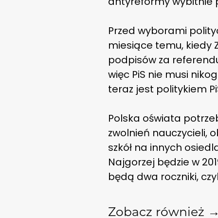
antyreformy wybitnie p
Przed wyborami polity
miesiące temu, kiedy 
podpisów za referend
więc PiS nie musi nik
teraz jest politykiem 
Polska oświata potrzeb
zwolnień nauczycieli,
szkół na innych osiedl
Najgorzej będzie w 20
będą dwa roczniki, czyl
Zobacz również 