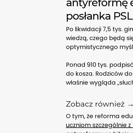
antyreformę e
posłanka PSL
Po likwidacji 7,5 tys.
wiedzą, czego będą si
optymistycznego myśl
Ponad 910 tys. podpisó
do kosza. Rodziców do
właśnie wygląda „słuc
Zobacz również 
O tym, że reforma eduk
uczniom szczególnie z 