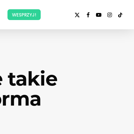
x-
facebook
youtube
instagram
tiktok
WESPRZYJ!
twitter
 takie
orma