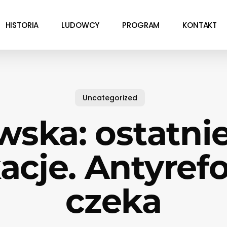
HISTORIA
LUDOWCY
PROGRAM
KONTAKT
Uncategorized
wska: ostatnie
acje. Antyref
czeka