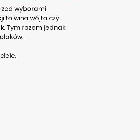
 przed wyborami
 to wina wójta czy
dek. Tym razem jednak
Polaków.
ciele.