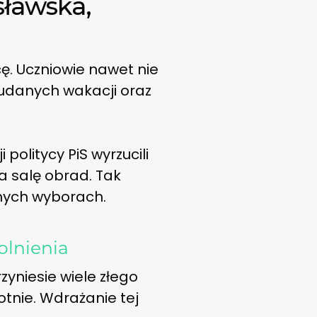
sławska,
cę. Uczniowie nawet nie
 udanych wakacji oraz
olitycy PiS wyrzucili
a salę obrad. Tak
anych wyborach.
olnienia
zyniesie wiele złego
otnie. Wdrażanie tej