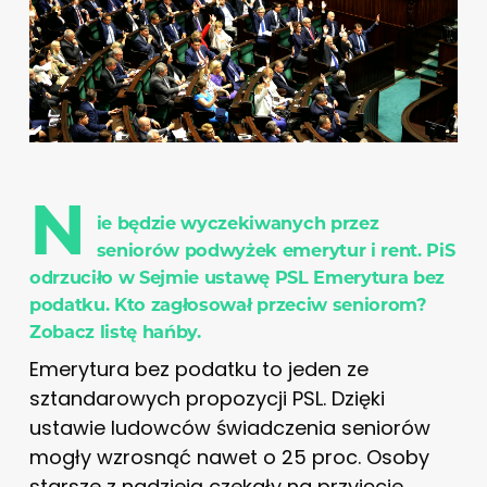
N
ie będzie wyczekiwanych przez
seniorów podwyżek emerytur i rent. PiS
odrzuciło w Sejmie ustawę PSL Emerytura bez
podatku. Kto zagłosował przeciw seniorom?
Zobacz listę hańby.
Emerytura bez podatku to jeden ze
sztandarowych propozycji PSL. Dzięki
ustawie ludowców świadczenia seniorów
mogły wzrosnąć nawet o 25 proc. Osoby
starsze z nadzieją czekały na przyjęcie