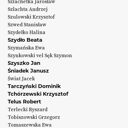
Szlachetka Jarosław
Szlachta Andrzej
Szulowski Krzysztof
Szwed Stanisław
Szydełko Halina
Szydło Beata
Szymańska Ewa
Szynkowski vel Sęk Szymon
Szyszko Jan
Śniadek Janusz
Świat Jacek
Tarczyński Dominik
Tchórzewski Krzysztof
Telus Robert
Terlecki Ryszard
Tobiszowski Grzegorz
Tomaszewska Ewa