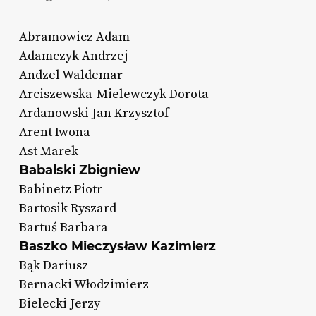
Abramowicz Adam
Adamczyk Andrzej
Andzel Waldemar
Arciszewska-Mielewczyk Dorota
Ardanowski Jan Krzysztof
Arent Iwona
Ast Marek
Babalski Zbigniew
Babinetz Piotr
Bartosik Ryszard
Bartuś Barbara
Baszko Mieczysław Kazimierz
Bąk Dariusz
Bernacki Włodzimierz
Bielecki Jerzy