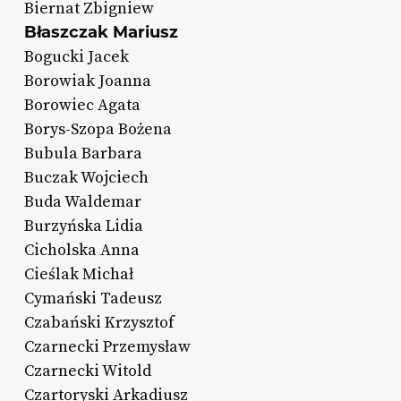
Biernat Zbigniew
Błaszczak Mariusz
Bogucki Jacek
Borowiak Joanna
Borowiec Agata
Borys-Szopa Bożena
Bubula Barbara
Buczak Wojciech
Buda Waldemar
Burzyńska Lidia
Cicholska Anna
Cieślak Michał
Cymański Tadeusz
Czabański Krzysztof
Czarnecki Przemysław
Czarnecki Witold
Czartoryski Arkadiusz