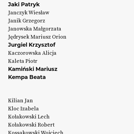
Jaki Patryk
Janczyk Wiesław
Janik Grzegorz
Janowska Małgorzata
Jędrysek Mariusz Orion
Jurgiel Krzysztof
Kaczorowska Alicja
Kaleta Piotr
Kamiński Mariusz
Kempa Beata
Kilian Jan
Kloc Izabela
Kołakowski Lech
Kołakowski Robert
Kossakowski Wojciech