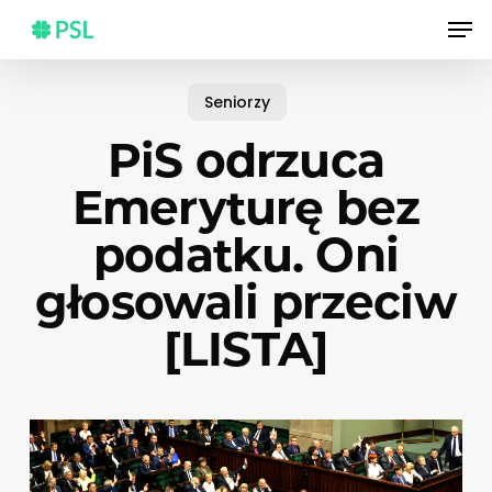
Skip
Men
to
main
content
Seniorzy
PiS odrzuca
Emeryturę bez
podatku. Oni
głosowali przeciw
[LISTA]