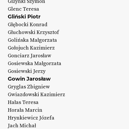
Giżyńki Szymon
Glenc Teresa
Gliński Piotr
Głębocki Konrad
Głuchowski Krzysztof
Golińska Małgorzata
Gołojuch Kazimierz
Gonciarz Jarosław
Gosiewska Małgorzata
Gosiewski Jerzy
Gowin Jarosław
Gryglas Zbigniew
Gwiazdowski Kazimierz
Hałas Teresa
Horała Marcin
Hrynkiewicz Józefa
Jach Michał