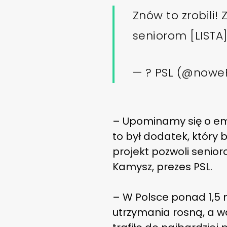
Znów to zrobili!
seniorom [LISTA
— ? PSL (@nowe
– Upominamy się o eme
to był dodatek, który
projekt pozwoli senio
Kamysz, prezes PSL.
– W Polsce ponad 1,5 
utrzymania rosną, a w