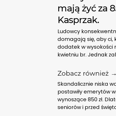
mają żyć za 8
Kasprzak.
Ludowcy konsekwentni
domagają się, aby ci, 
dodatek w wysokości na
kwietniu br. Jednak za
Zobacz również 
Skandalicznie niska w
postawiły emerytów w t
wynoszące 850 zł. Dla
seniorów i przed święt