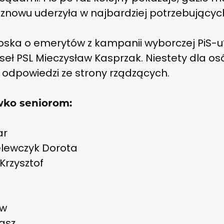
j znowu uderzyła w najbardziej potrzebującyc
troska o emerytów z kampanii wyborczej PiS-u
oseł PSL Mieczysław Kasprzak. Niestety dla os
 odpowiedzi ze strony rządzących.
wko seniorom:
ar
elewczyk Dorota
Krzysztof
ew
kasz