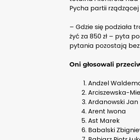
Pycha partii rządzące
– Gdzie się podziała 
żyć za 850 zł – pyta p
pytania pozostają bez
Oni głosowali przeci
Andzel Waldem
Arciszewska-Mi
Ardanowski Jan 
Arent Iwona
Ast Marek
Babalski Zbigni
Babiarz Piotr Łu