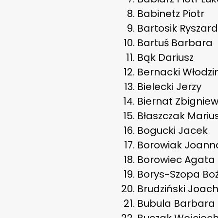
Babinetz Piotr
Bartosik Ryszard
Bartuś Barbara
Bąk Dariusz
Bernacki Włodzi
Bielecki Jerzy
Biernat Zbignie
Błaszczak Mariu
Bogucki Jacek
Borowiak Joann
Borowiec Agata
Borys-Szopa Bo
Brudziński Joac
Bubula Barbara
Buczak Wojciec