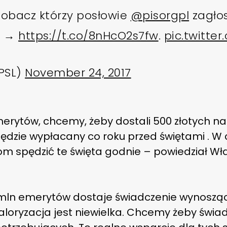
 Zobacz którzy posłowie
@pisorgpl
zagłos
] →
https://t.co/8nHcO2s7fw
.
pic.twitte
PSL)
November 24, 2017
rytów, chcemy, żeby dostali 500 złotych na n
 będzie wypłacany co roku przed świętami . W
rom spędzić te święta godnie – powiedział Wł
mln emerytów dostaje świadczenie wynoszące
aloryzacja jest niewielka. Chcemy żeby świad