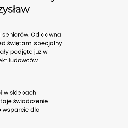
czysław
a seniorów. Od dawna
zed świętami specjalny
ały podjęte już w
jekt ludowców.
ci w sklepach
staje świadczenie
 wsparcie dla