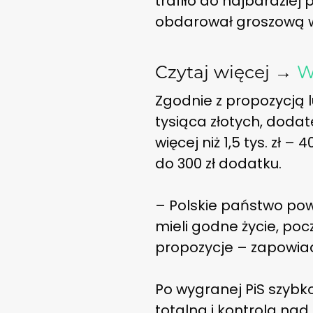
trafiło do najbardziej
obdarował groszową w
Czytaj więcej →
W
Zgodnie z propozycją 
tysiąca złotych, dodate
więcej niż 1,5 tys. zł –
do 300 zł dodatku.
– Polskie państwo pow
mieli godne życie, po
propozycje – zapowiad
Po wygranej PiS szybko
totalna i kontrola nad