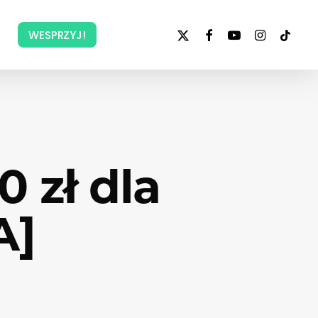
x-
facebook
youtube
instagram
tiktok
WESPRZYJ!
twitter
 zł dla
A]