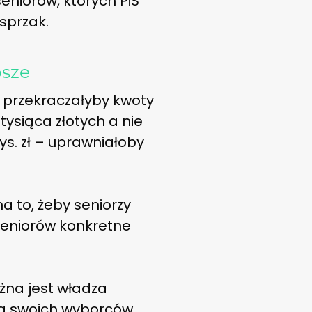
seniorów, których PiS
sprzak.
osze
e przekraczałyby kwoty
tysiąca złotych a nie
 tys. zł – uprawniałoby
a to, żeby seniorzy
seniorów konkretne
ażna jest władza
 ma swoich wyborców.