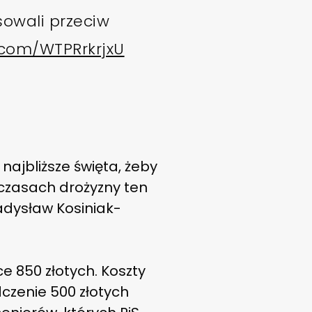
owali przeciw
r.com/WTPRrkrjxU
ajbliższe święta, żeby
 czasach drożyzny ten
adysław Kosiniak-
 850 złotych. Koszty
czenie 500 złotych