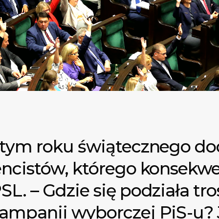
 tym roku świątecznego do
encistów, którego konsekw
L. – Gdzie się podziała tro
ampanii wyborczej PiS-u? 