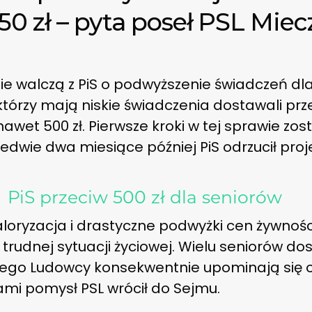
50 zł – pyta poseł PSL Mie
e walczą z PiS o podwyższenie świadczeń dl
którzy mają niskie świadczenia dostawali pr
wet 500 zł. Pierwsze kroki w tej sprawie zost
ledwie dwa miesiące później PiS odrzucił pro
→
PiS przeciw 500 zł dla seniorów
aloryzacja i drastyczne podwyżki cen żywnoś
rudnej sytuacji życiowej. Wielu seniorów do
tego Ludowcy konsekwentnie upominają się o
ami pomysł PSL wrócił do Sejmu.