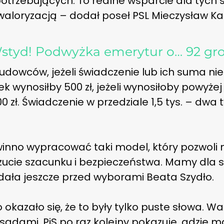
 potrzebujących. To realne wsparcie dla tych 
aloryzacją – dodał poseł PSL Mieczysław Ka
styd! Podwyżka emerytur o… 92 gr
ludowców, jeżeli świadczenie lub ich suma ni
k wynosiłby 500 zł, jeżeli wynosiłoby powyżej 
 400 zł. Świadczenie w przedziale 1,5 tys. – dwa
inno wypracować taki model, który pozwoli n
czucie szacunku i bezpieczeństwa. Mamy dla 
ała jeszcze przed wyborami Beata Szydło.
 okazało się, że to były tylko puste słowa. W
 sądami. PiS po raz kolejny pokazuje, gdzie