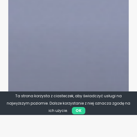
Ta strona korzysta z ciasteczek, aby świadczyć usługi na
najwyższym poziomie. Dalsze korzystanie z niej oznacza zgodę na
ich użycie.
OK