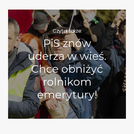
Czytaj także:
PiS znów
uderza w wieś.
Chce obniżyć
rolnikom
emerytury!