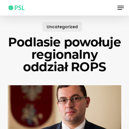
Skip
Men
to
main
content
Uncategorized
Podlasie powołuje
regionalny
oddział ROPS