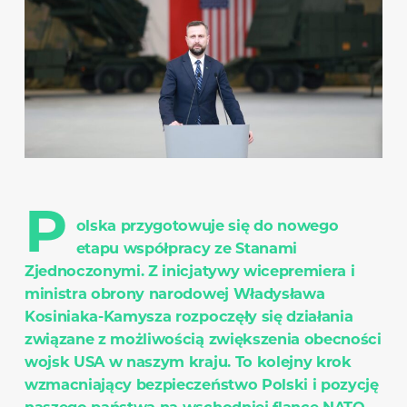
P
olska przygotowuje się do nowego
etapu współpracy ze Stanami
Zjednoczonymi. Z inicjatywy wicepremiera i
ministra obrony narodowej Władysława
Kosiniaka-Kamysza rozpoczęły się działania
związane z możliwością zwiększenia obecności
wojsk USA w naszym kraju. To kolejny krok
wzmacniający bezpieczeństwo Polski i pozycję
naszego państwa na wschodniej flance NATO.