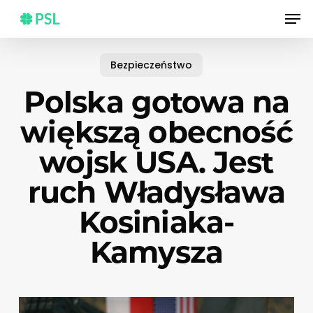
Skip
Men
to
main
content
Bezpieczeństwo
Polska gotowa na
większą obecność
wojsk USA. Jest
ruch Władysława
Kosiniaka-
Kamysza