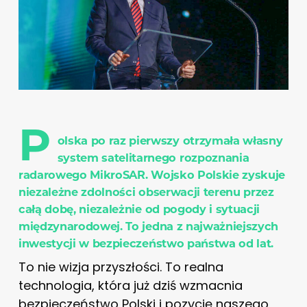
P
olska po raz pierwszy otrzymała własny
system satelitarnego rozpoznania
radarowego MikroSAR. Wojsko Polskie zyskuje
niezależne zdolności obserwacji terenu przez
całą dobę, niezależnie od pogody i sytuacji
międzynarodowej. To jedna z najważniejszych
inwestycji w bezpieczeństwo państwa od lat.
To nie wizja przyszłości. To realna
technologia, która już dziś wzmacnia
bezpieczeństwo Polski i pozycję naszego