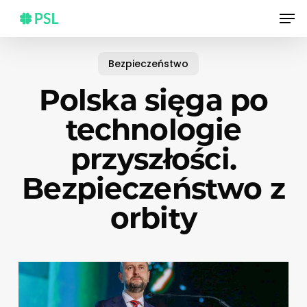
Skip
Men
to
main
content
Bezpieczeństwo
Polska sięga po
technologie
przyszłości.
Bezpieczeństwo z
orbity