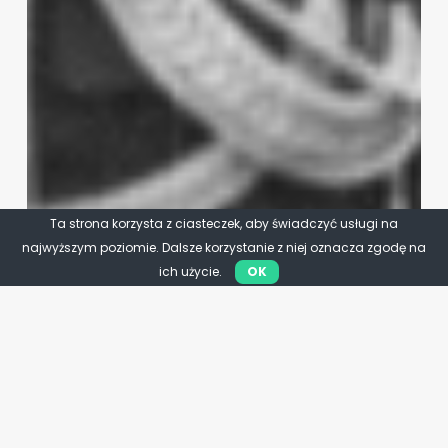
Ta strona korzysta z ciasteczek, aby świadczyć usługi na
najwyższym poziomie. Dalsze korzystanie z niej oznacza zgodę na
ich użycie.
OK