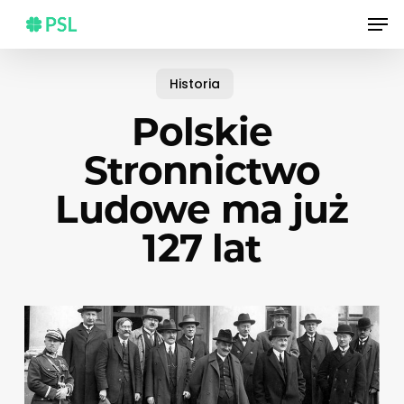
Skip
Men
to
main
content
Historia
Polskie
Stronnictwo
Ludowe ma już
127 lat