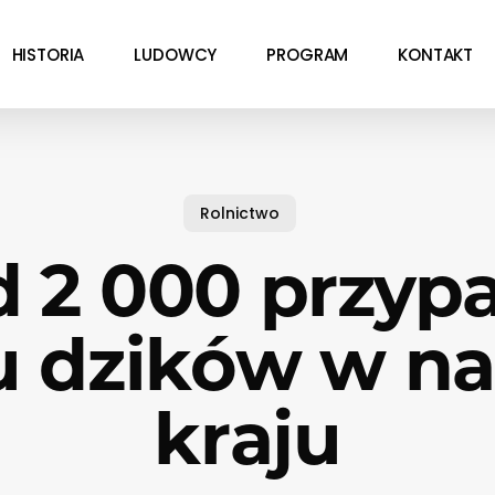
HISTORIA
LUDOWCY
PROGRAM
KONTAKT
Rolnictwo
 2 000 przy
u dzików w n
kraju