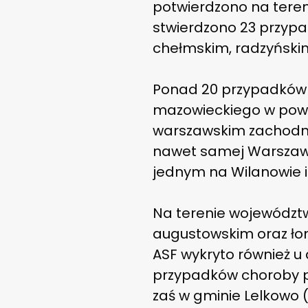
potwierdzono na teren
stwierdzono 23 przypa
chełmskim, radzyński
Ponad 20 przypadków 
mazowieckiego w powi
warszawskim zachodnim
nawet samej Warszawie.
jednym na Wilanowie i
Na terenie województw
augustowskim oraz ło
ASF wykryto również u
przypadków choroby po
zaś w gminie Lelkowo (