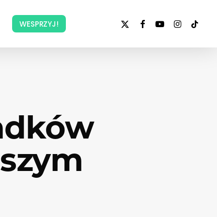
x-
facebook
youtube
instagram
tiktok
WESPRZYJ!
twitter
padków
aszym