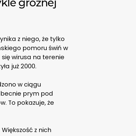
kle groźnej
ika z niego, że tylko
ńskiego pomoru świń w
 się wirusa na terenie
ła już 2000.
rdzono w ciągu
 obecnie prym pod
. To pokazuje, że
Większość z nich