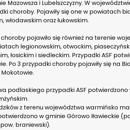
ie Mazowsza i Lubelszczyzny. W województwi
dki choroby. Pojawiły się one w powiatach bi
m, włodawskim oraz łukowskim.
choroby pojawiło się również na terenie wo
atach legionowskim, otwockim, piaseczyńs
, łosickim i siedleckim. Przypadki ASF potw
 Po 3 przypadki choroby pojawiły się na Biał
 Mokotowie.
a podlaskiego przypadki ASF potwierdzono 
mżyńskim.
 dzików z terenu województwa warmińsko maz
twierdzono w gminie Górowo Iławieckie (pow
pow. braniewski).