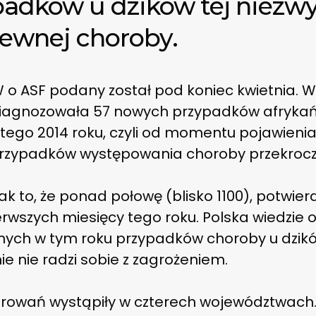
adków u dzików tej niezwy
lewnej choroby.
o ASF podany został pod koniec kwietnia. Wyn
zdiagnozowała 57 nowych przypadków afryka
utego 2014 roku, czyli od momentu pojawienia
przypadków występowania choroby przekroczy
ak to, że ponad połowę (blisko 1100), potwie
erwszych miesięcy tego roku. Polska wiedzie
ych w tym roku przypadków choroby u dzików
e nie radzi sobie z zagrożeniem.
rowań wystąpiły w czterech województwach. 