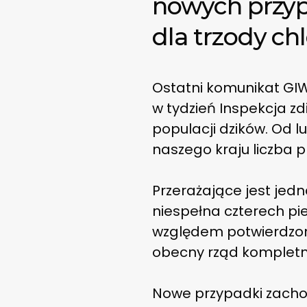
nowych przyp
dla trzody ch
Ostatni komunikat GIW 
w tydzień Inspekcja 
populacji dzików. Od l
naszego kraju liczba 
Przerażające jest jedn
niespełna czterech pi
względem potwierdzon
obecny rząd kompletni
Nowe przypadki zacho