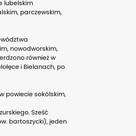
e lubelskim
alskim, parczewskim,
jewództwa
kim, nowodworskim,
ierdzono również w
ołęce i Bielanach, po
w powiecie sokólskim,
urskiego. Sześć
. bartoszycki), jeden