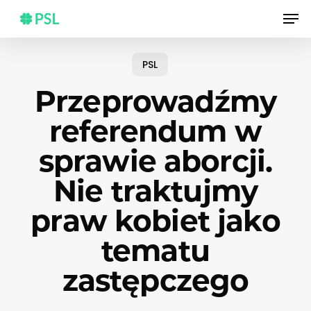
Skip
Men
to
main
content
PSL
Przeprowadźmy
referendum w
sprawie aborcji.
Nie traktujmy
praw kobiet jako
tematu
zastępczego