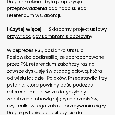
Drugim krokiem, była propozycja
przeprowadzenia ogólnopolskiego
referendum ws. aborcji.
→
Składamy projekt ustawy
ℹ️ Czytaj więcej
przywracający kompromis aborcyjny
Wiceprezes PSL, posłanka Urszula
Pasławska podkreśliła, że zaproponowane
przez PSL referendum zakończy raz na
zawsze dyskusję światopoglądową, która
od wielu lat dzieli Polaków. Przedstawiła trzy
pytania, które powinny paść podczas
referendum: pierwsze dotyczyłoby
zaostrzenia obowiązujących przepisów,
czyli całkowitego zakazu przerywania ciąży.
Drugie pytanie odnosiłoby się do