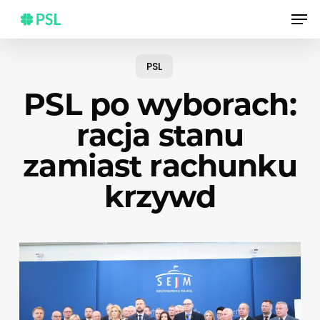
Skip
Men
to
main
content
PSL
PSL po wyborach:
racja stanu
zamiast rachunku
krzywd