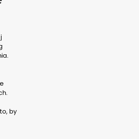
j
g
ia.
je
ch.
to, by