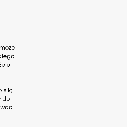
e może
ałego
że o
 siłą
ć do
cować