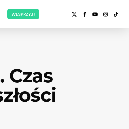
x-
facebook
youtube
instagram
tiktok
WESPRZYJ!
twitter
. Czas
złości