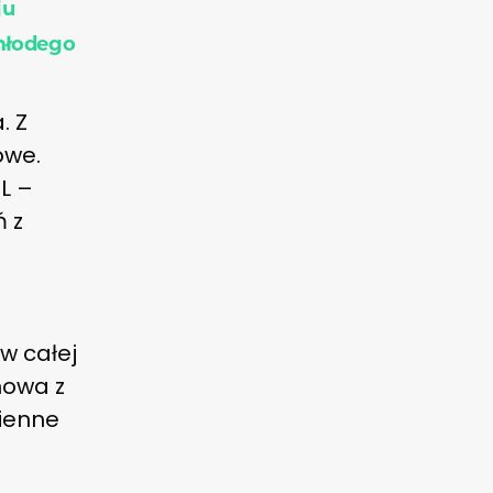
ju
 młodego
. Z
owe.
L –
ń z
w całej
mowa z
ienne