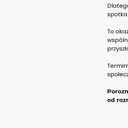
Dlateg
spotka
To oka
wspólno
przyszł
Termin
społec
Porozm
od ro