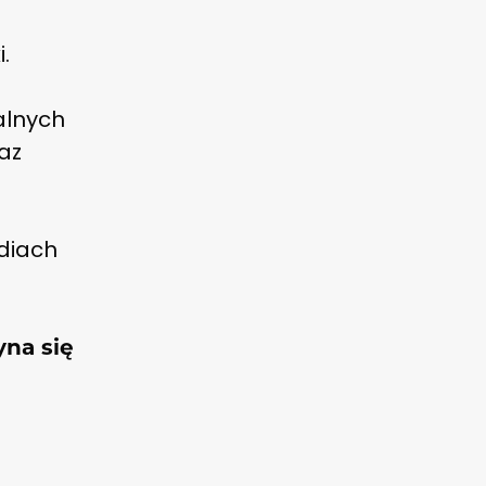
.
alnych
az
diach
yna się