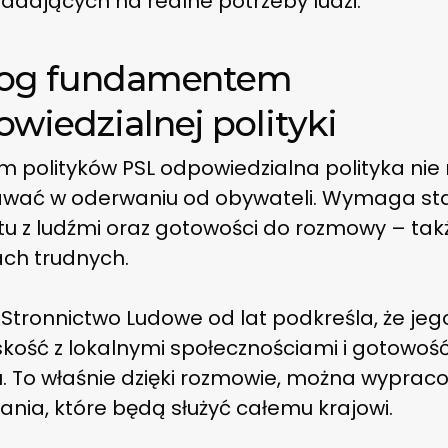
adających na realne potrzeby ludzi.
log fundamentem
wiedzialnej polityki
m polityków PSL odpowiedzialna polityka ni
wać w oderwaniu od obywateli. Wymaga st
tu z ludźmi oraz gotowości do rozmowy – tak
ch trudnych.
 Stronnictwo Ludowe od lat podkreśla, że jego
iskość z lokalnymi społecznościami i gotowoś
u. To właśnie dzięki rozmowie, można wypra
ania, które będą służyć całemu krajowi.