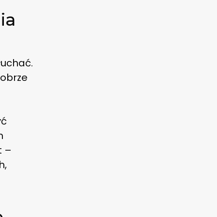
ia
łuchać.
dobrze
yć
h
t –
h,
e