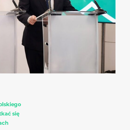
olskiego
kać się
ach