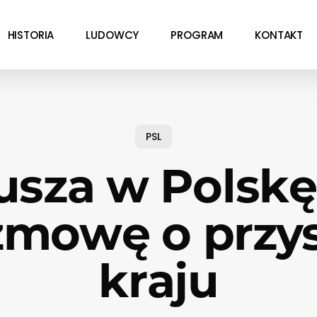
HISTORIA
LUDOWCY
PROGRAM
KONTAKT
PSL
usza w Polskę
zmowę o przys
kraju