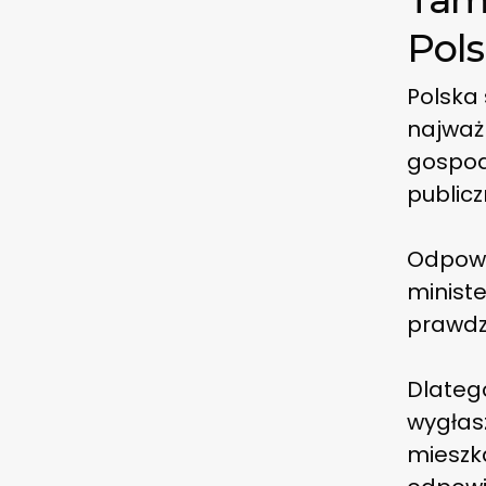
Pols
Polska
najważ
gospoda
public
Odpowi
ministe
prawdz
Dlatego
wygłas
mieszk