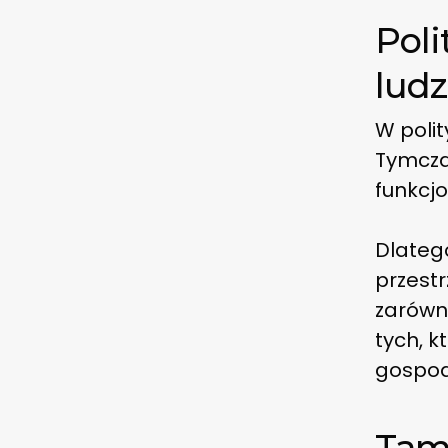
Poli
ludz
W polit
Tymcza
funkcj
Dlateg
przest
zarówno
tych, k
gospod
Tam,