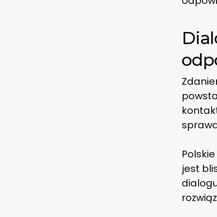
odpowi
Dia
odpo
Zdanie
powsta
kontak
sprawa
Polskie
jest bl
dialog
rozwiąz