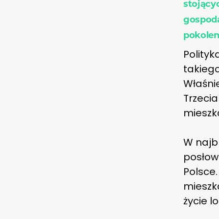
stojący
gospoda
pokolen
Polityk
takiego
Właśni
Trzeci
mieszk
W najbl
posłowi
Polsce
mieszk
życie l