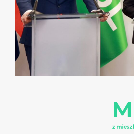
M
z miesz