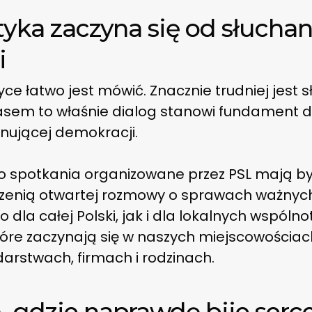
tyka zaczyna się od słuchan
i
yce łatwo jest mówić. Znacznie trudniej jest s
sem to właśnie dialog stanowi fundament 
onującej demokracji.
o spotkania organizowane przez PSL mają b
rzenią otwartej rozmowy o sprawach ważnyc
 dla całej Polski, jak i dla lokalnych wspólno
tóre zaczynają się w naszych miejscowościac
arstwach, firmach i rodzinach.
 gdzie naprawdę bije serc