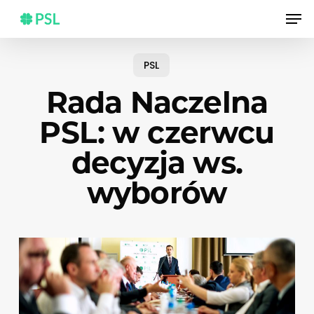
Skip
Men
to
main
content
PSL
Rada Naczelna
PSL: w czerwcu
decyzja ws.
wyborów