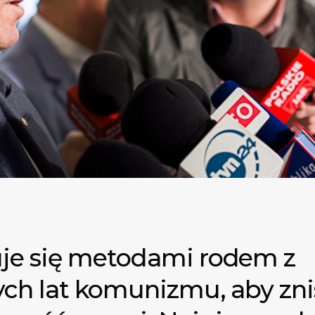
je się metodami rodem z
ych lat komunizmu, aby zn