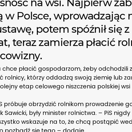
sność na wsi. Najpierw za
ą w Polsce, wprowadzając 
ustawę, potem spóźnił się z
t, teraz zamierza płacić ro
jcowizny.
 chce płacić gospodarzom, żeby odchodzili z r
rolnicy, którzy oddadzą swoją ziemię lub za
ejny etap celowego niszczenia polskiej wsi p
iS próbuje obrzydzić rolnikom prowadzenie 
 Sawicki, były minister rolnictwa. – PiS nigdy
Wszystko wskazuje na to, że chcą postąpić wed
to pozbądź się tego – dodaje.