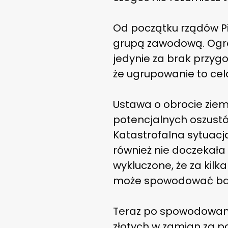
Od początku rządów PiS
grupą zawodową. Ogro
jedynie za brak przygo
że ugrupowanie to cel
Ustawa o obrocie ziemi
potencjalnych oszustów
Katastrofalna sytuacja
również nie doczekała 
wykluczone, że za kilk
może spowodować ban
Teraz po spowodowaniu 
złotych w zamian za p