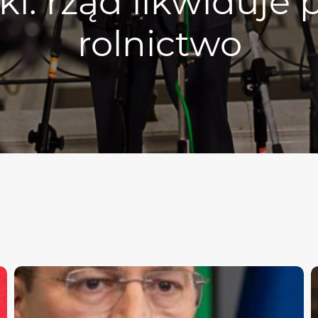
i: rząd likwiduje 
rolnictwo