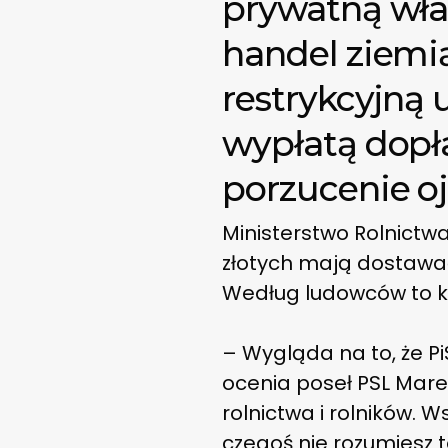
prywatną wła
handel ziemi
restrykcyjną 
wypłatą dopła
porzucenie o
Ministerstwo Rolnictwa
złotych mają dostawać 
Według ludowców to kol
– Wygląda na to, że P
ocenia poseł PSL Marek
rolnictwa i rolników. 
czegoś nie rozumiesz 