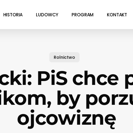
HISTORIA
LUDOWCY
PROGRAM
KONTAKT
Rolnictwo
ki: PiS chce 
ikom, by porz
ojcowiznę