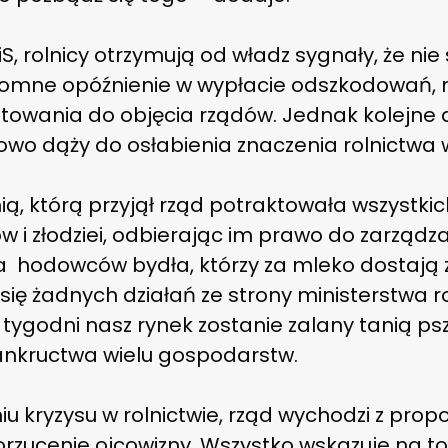
, rolnicy otrzymują od władz sygnały, że nie
mne opóźnienie w wypłacie odszkodowań, 
towania do objęcia rządów. Jednak kolejne d
owo dąży do osłabienia znaczenia rolnictwa 
ą, którą przyjął rząd potraktowała wszystkic
 i złodziei, odbierając im prawo do zarządz
 hodowców bydła, którzy za mleko dostają zal
się żadnych działań ze strony ministerstwa ro
a tygodni nasz rynek zostanie zalany tanią ps
kructwa wielu gospodarstw.
kryzysu w rolnictwie, rząd wychodzi z propo
orzucenie ojcowizny. Wszystko wskazuje na to