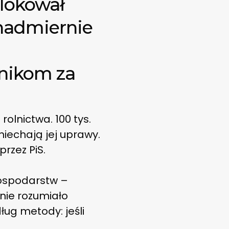
blokował
nadmiernie
lnikom za
olnictwa. 100 tys.
niechają jej uprawy.
rzez PiS.
gospodarstw –
 nie rozumiało
ług metody: jeśli