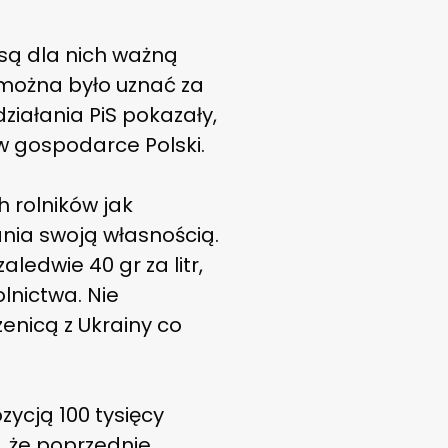
 są dla nich ważną
można było uznać za
ziałania PiS pokazały,
w gospodarce Polski.
h rolników jak
ania swoją własnością.
edwie 40 gr za litr,
lnictwa. Nie
zenicą z Ukrainy co
zycją 100 tysięcy
, że poprzednie