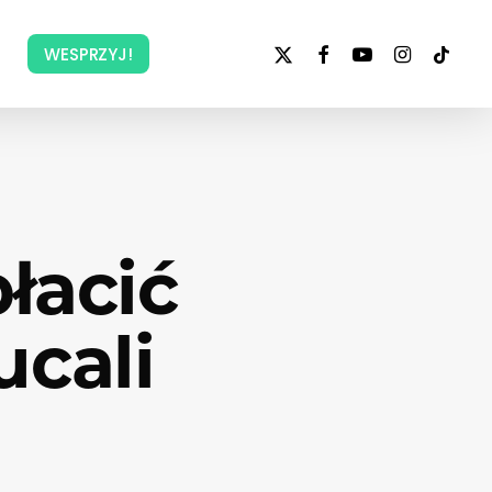
x-
facebook
youtube
instagram
tiktok
WESPRZYJ!
twitter
płacić
ucali