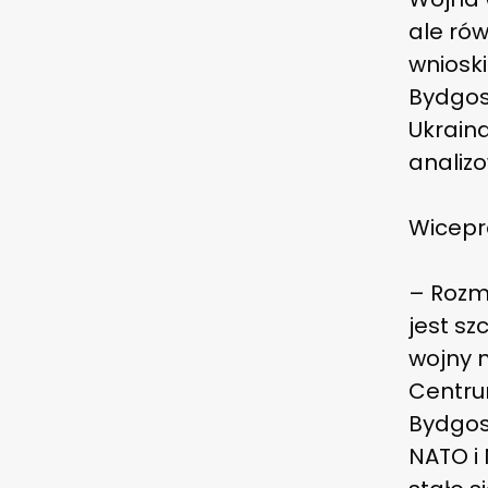
ale rów
wnioski
Bydgos
Ukrain
analiz
Wicepre
– Rozm
jest s
wojny n
Centrum
Bydgosz
NATO i 