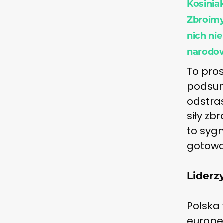
Kosinia
Zbroimy 
nich ni
narodow
To pros
podsumo
odstra
siły zb
to sygn
gotowa
Liderz
Polska
europe