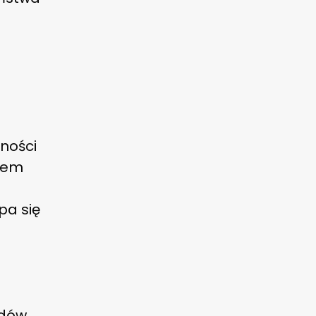
ności
niem
pa się
adów,