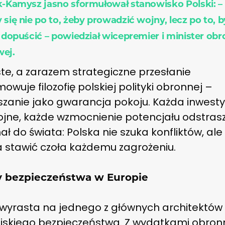
k-Kamysz jasno sformułował stanowisko Polski: –
się nie po to, żeby prowadzić wojny, lecz po to, b
e dopuścić – powiedział wicepremier i minister ob
ej.
te, a zarazem strategiczne przesłanie
wuje filozofię polskiej polityki obronnej –
szanie jako gwarancja pokoju. Każda inwesty
rojne, każde wzmocnienie potencjału odstras
ał do świata: Polska nie szuka konfliktów, ale 
 stawić czoła każdemu zagrożeniu.
y bezpieczeństwa w Europie
 wyrasta na jednego z głównych architektów
jskiego bezpieczeństwa. Z wydatkami obron