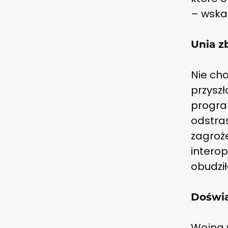
– wska
Unia z
Nie cho
przyszł
progra
odstra
zagroż
intero
obudził
Doświa
Wojna 