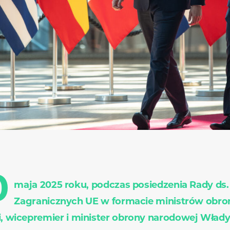
0
maja 2025 roku, podczas posiedzenia Rady ds.
Zagranicznych UE w formacie ministrów obro
i, wicepremier i minister obrony narodowej Wład