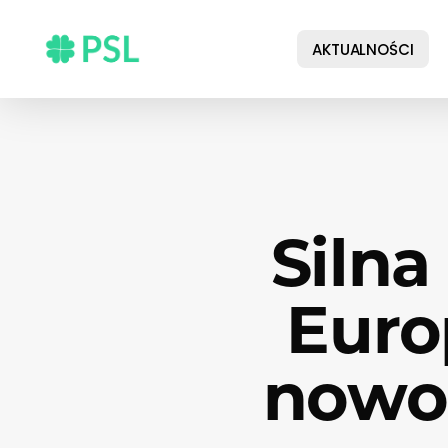
Skip
to
AKTUALNOŚCI
main
content
Silna
Euro
nowo