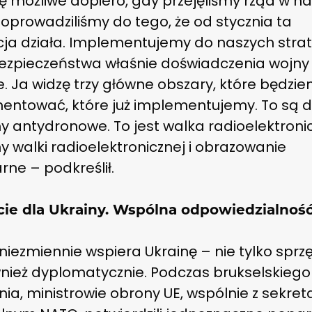
ię możliwe dopiero, gdy przejęliśmy rząd w 
Doprowadziliśmy do tego, że od stycznia ta
cja działa. Implementujemy do naszych strat
bezpieczeństwa właśnie doświadczenia wojny
e. Ja widzę trzy główne obszary, które będzi
entować, które już implementujemy. To są d
y antydronowe. To jest walka radioelektroni
 walki radioelektronicznej i obrazowanie
arne – podkreślił.
ie dla Ukrainy. Wspólna odpowiedzialnoś
niezmiennie wspiera Ukrainę – nie tylko sprz
wnież dyplomatycznie. Podczas brukselskiego
ia, ministrowie obrony UE, wspólnie z sekre