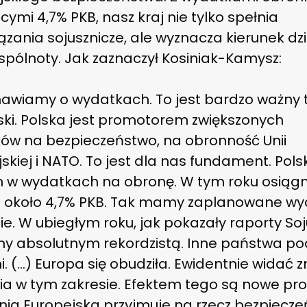
cymi 4,7% PKB, nasz kraj nie tylko spełnia
zania sojusznicze, ale wyznacza kierunek dz
spólnoty. Jak zaznaczył Kosiniak-Kamysz:
awiamy o wydatkach. To jest bardzo ważny
ski. Polska jest promotorem zwiększonych
ów na bezpieczeństwo, na obronność Unii
skiej i NATO. To jest dla nas fundament. Pols
m w wydatkach na obronę. W tym roku osiąg
 około 4,7% PKB. Tak mamy zaplanowane wy
e. W ubiegłym roku, jak pokazały raporty Soj
my absolutnym rekordzistą. Inne państwa p
. (…) Europa się obudziła. Ewidentnie widać 
nia w tym zakresie. Efektem tego są nowe pr
Unia Europejska przyjmuje na rzecz bezpiecz