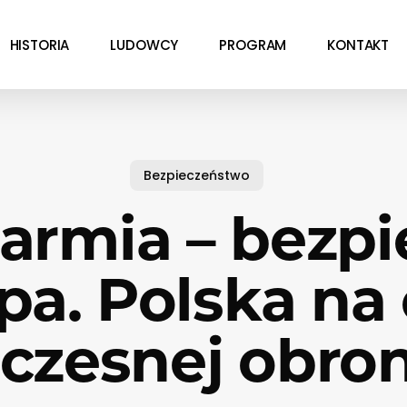
HISTORIA
LUDOWCY
PROGRAM
KONTAKT
Bezpieczeństwo
 armia – bezp
pa. Polska na 
czesnej obron