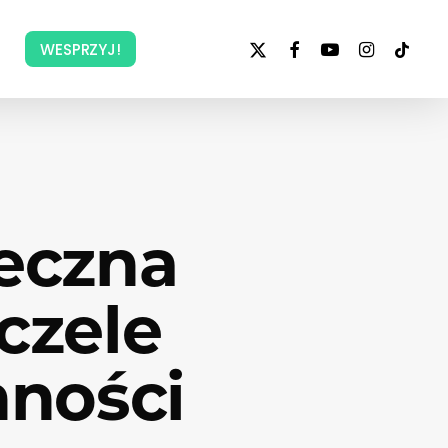
x-
facebook
youtube
instagram
tiktok
WESPRZYJ!
twitter
ieczna
czele
ności