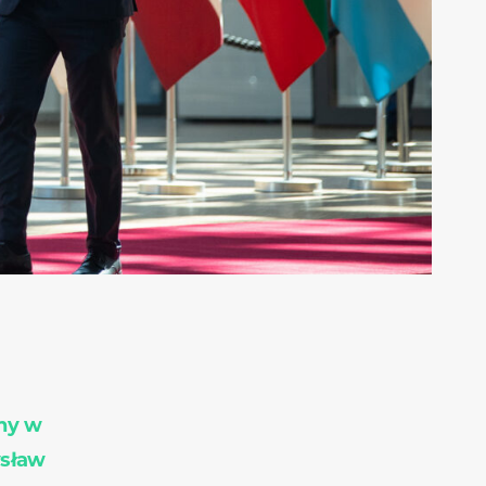
ny w
ysław