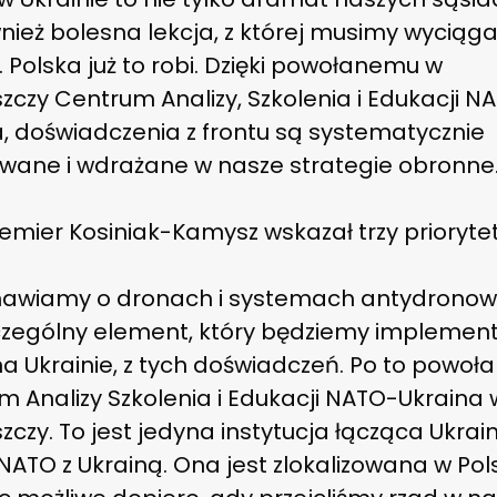
nież bolesna lekcja, z której musimy wyciąg
. Polska już to robi. Dzięki powołanemu w
zczy Centrum Analizy, Szkolenia i Edukacji N
a, doświadczenia z frontu są systematycznie
owane i wdrażane w nasze strategie obronne
mier Kosiniak-Kamysz wskazał trzy priorytet
awiamy o dronach i systemach antydronow
zczególny element, który będziemy implemen
a Ukrainie, z tych doświadczeń. Po to powoła
 Analizy Szkolenia i Edukacji NATO-Ukraina 
czy. To jest jedyna instytucja łącząca Ukrain
NATO z Ukrainą. Ona jest zlokalizowana w Pol