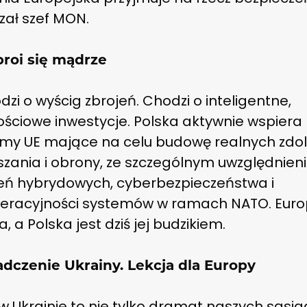
zał szef MON.
broi się mądrze
dzi o wyścig zbrojeń. Chodzi o inteligentne,
ościowe inwestycje. Polska aktywnie wspiera
my UE mające na celu budowę realnych zdol
szania i obrony, ze szczególnym uwzględnie
eń hybrydowych, cyberbezpieczeństwa i
peracyjności systemów w ramach NATO. Euro
a, a Polska jest dziś jej budzikiem.
dczenie Ukrainy. Lekcja dla Europy
w Ukrainie to nie tylko dramat naszych sąsi