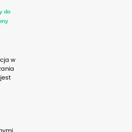
y do
rony
cja w
zania
jest
nymi