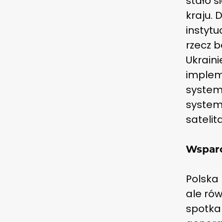
stało s
kraju. 
instytu
rzecz 
Ukraini
implem
system
systemy
satelit
Wsparc
Polska 
ale ró
spotkan