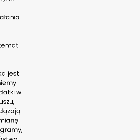
iałania
 temat
ka jest
niemy
datki w
uszu,
odążają
zmianę
ogramy,
eństwa