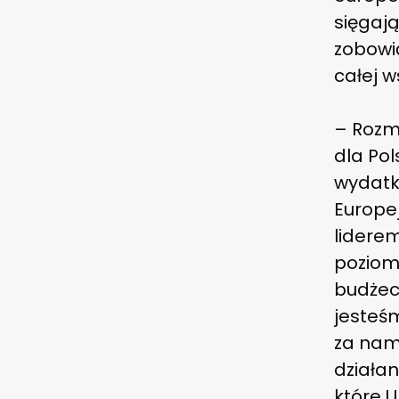
sięgają
zobowią
całej w
– Rozm
dla Pol
wydatk
Europej
lidere
poziom
budżeci
jesteś
za nami
działa
które 