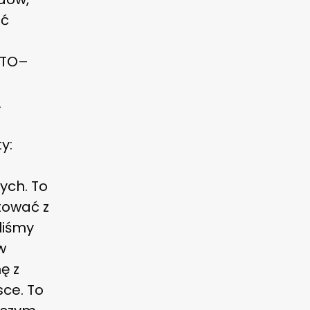
ać
ATO–
.
y:
ych. To
tować z
liśmy
w
ę z
sce. To