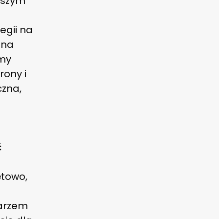
naszym
egii na
 na
emy
rony i
czna,
ć
ętowo,
tarzem