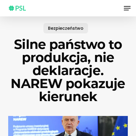
Skip
Men
to
main
content
Bezpieczeństwo
Silne państwo to
produkcja, nie
deklaracje.
NAREW pokazuje
kierunek