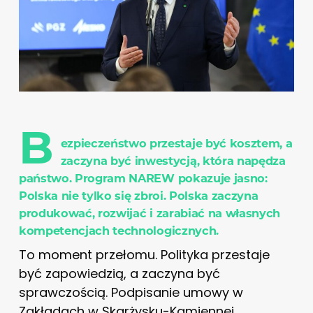
B
ezpieczeństwo przestaje być kosztem, a
zaczyna być inwestycją, która napędza
państwo. Program NAREW pokazuje jasno:
Polska nie tylko się zbroi. Polska zaczyna
produkować, rozwijać i zarabiać na własnych
kompetencjach technologicznych.
To moment przełomu. Polityka przestaje
być zapowiedzią, a zaczyna być
sprawczością. Podpisanie umowy w
Zakładach w Skarżysku-Kamiennej