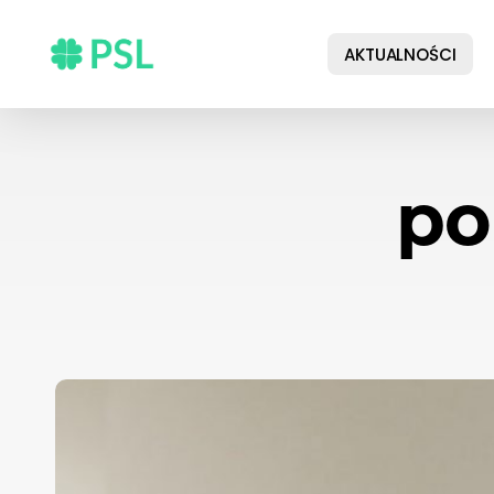
Skip
to
AKTUALNOŚCI
main
content
po