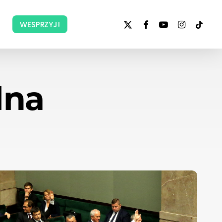
x-
facebook
youtube
instagram
tiktok
WESPRZYJ!
twitter
lna