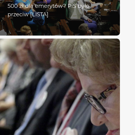
500 zł dla emerytów? PiS było
przeciw [LISTA]