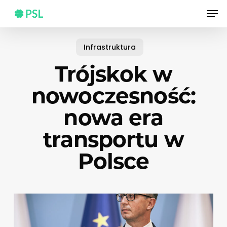
Skip
Men
to
main
content
Infrastruktura
Trójskok w
nowoczesność:
nowa era
transportu w
Polsce