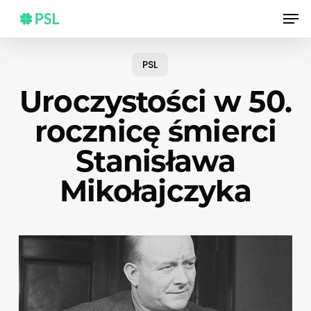
Skip
Men
to
main
content
PSL
Uroczystości w 50.
rocznicę śmierci
Stanisława
Mikołajczyka