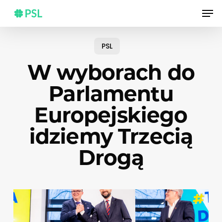
Skip
Men
to
main
content
PSL
W wyborach do
Parlamentu
Europejskiego
idziemy Trzecią
Drogą