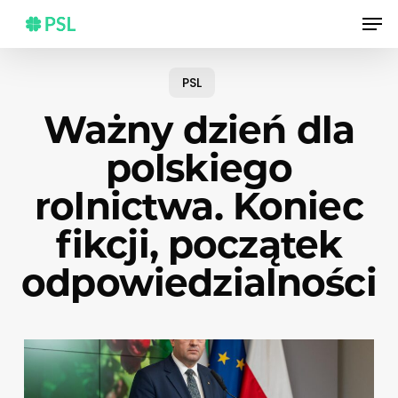
Skip
Men
to
main
content
PSL
Ważny dzień dla
polskiego
rolnictwa. Koniec
fikcji, początek
odpowiedzialności