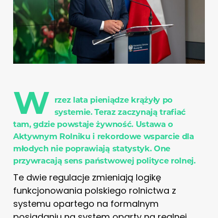
W
rzez lata pieniądze krążyły po
systemie. Teraz zaczynają trafiać
tam, gdzie powstaje żywność. Ustawa o
Aktywnym Rolniku i rekordowe wsparcie dla
młodych nie poprawiają statystyk. One
przywracają sens państwowej polityce rolnej.
Te dwie regulacje zmieniają logikę
funkcjonowania polskiego rolnictwa z
systemu opartego na formalnym
posiadaniu na system oparty na realnej