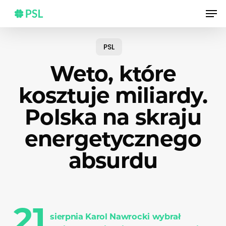
Skip
Men
to
main
content
PSL
Weto, które
kosztuje miliardy.
Polska na skraju
energetycznego
absurdu
21
sierpnia Karol Nawrocki wybrał