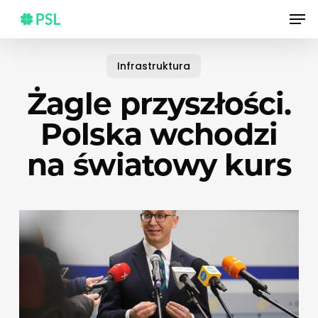
Skip
Men
to
main
content
Infrastruktura
Żagle przyszłości.
Polska wchodzi
na światowy kurs