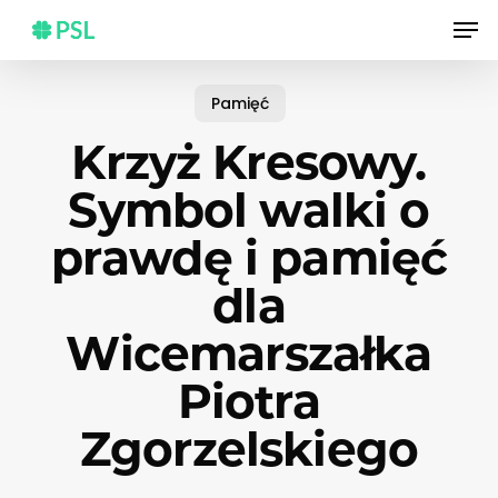
Skip
Men
to
main
content
Pamięć
Krzyż Kresowy.
Symbol walki o
prawdę i pamięć
dla
Wicemarszałka
Piotra
Zgorzelskiego