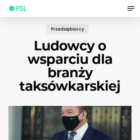
Skip
Men
to
main
content
Przedsiębiorcy
Ludowcy o
wsparciu dla
branży
taksówkarskiej