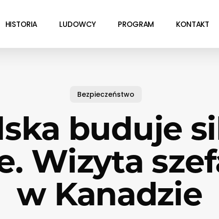
HISTORIA
LUDOWCY
PROGRAM
KONTAKT
Bezpieczeństwo
lska buduje si
e. Wizyta sz
w Kanadzie