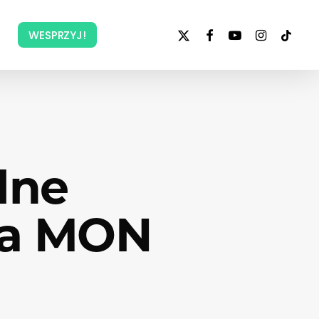
x-
facebook
youtube
instagram
tiktok
WESPRZYJ!
twitter
lne
efa MON