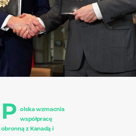
P
olska wzmacnia
współpracę
obronną z Kanadą i