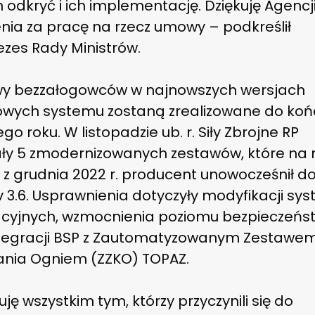
odkryć i ich implementację. Dziękuję Agencj
nia za pracę na rzecz umowy – podkreślił
ezes Rady Ministrów.
y bezzałogowców w najnowszych wersjach
owych systemu zostaną zrealizowane do ko
go roku. W listopadzie ub. r. Siły Zbrojne RP
ły 5 zmodernizowanych zestawów, które na
z grudnia 2022 r. producent unowocześnił do
v 3.6. Usprawnienia dotyczyły modyfikacji s
cyjnych, wzmocnienia poziomu bezpieczeńs
ntegracji BSP z Zautomatyzowanym Zestawe
ania Ogniem (ZZKO) TOPAZ.
uję wszystkim tym, którzy przyczynili się do