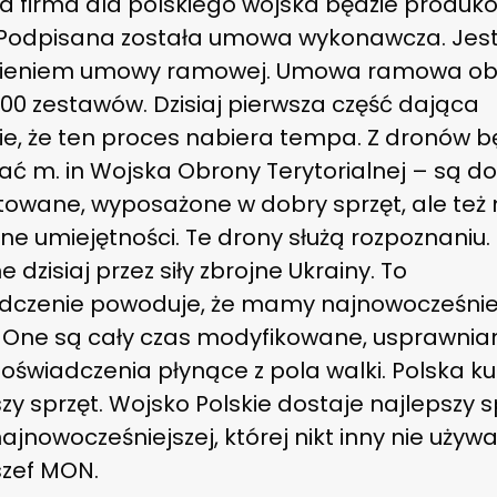
ka firma dla polskiego wojska będzie produ
 Podpisana została umowa wykonawcza. Jes
ieniem umowy ramowej. Umowa ramowa ob
00 zestawów. Dzisiaj pierwsza część dająca
ie, że ten proces nabiera tempa. Z dronów 
ać m. in Wojska Obrony Terytorialnej – są d
towane, wyposażone w dobry sprzęt, ale też
ne umiejętności. Te drony służą rozpoznaniu.
 dzisiaj przez siły zbrojne Ukrainy. To
dczenie powoduje, że mamy najnowocześnie
. One są cały czas modyfikowane, usprawnia
oświadczenia płynące z pola walki. Polska k
zy sprzęt. Wojsko Polskie dostaje najlepszy s
najnowocześniejszej, której nikt inny nie używ
szef MON.