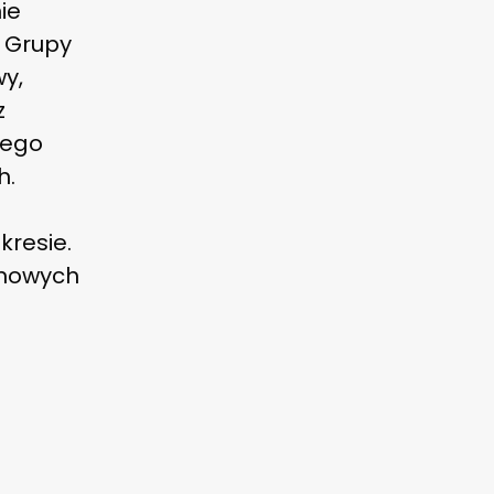
ie
e Grupy
y,
z
iego
h.
kresie.
onowych