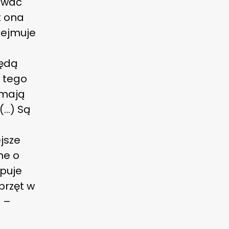
kować
t ona
ejmuje
będą
o tego
 mają
 (…) Są
jsze
ne o
upuje
przęt w
a –