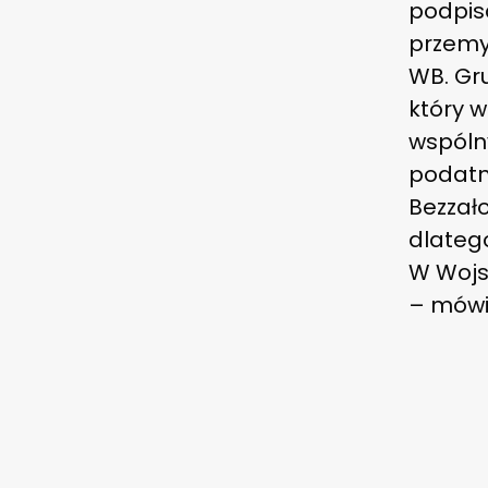
podpisa
przemys
WB. Gr
który w
wspóln
podatni
Bezzał
dlateg
W Wojs
– mówił