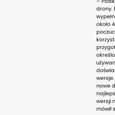
– Pols
drony.
wypełn
około 4
poczuc
korzyst
przygo
określo
używane
doświa
wersje
nowe d
najleps
wersji 
mówił 