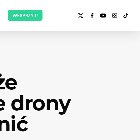
x-
facebook
youtube
instagram
tiktok
WESPRZYJ!
twitter
że
e drony
nić