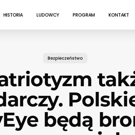
HISTORIA
LUDOWCY
PROGRAM
KONTAKT
Bezpieczeństwo
atriotyzm tak
arczy. Polski
yEye będą bro