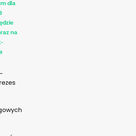
im dla
B
ędzie
raz na
k-
a
k-
rezes
ogowych