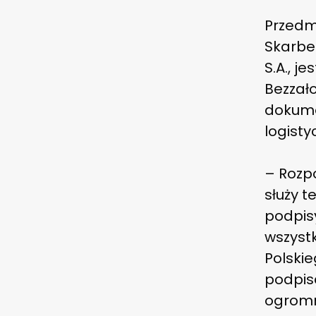
Przedm
Skarbe
S.A., j
Bezzał
dokume
logisty
–
Rozp
służy t
podpis
wszyst
Polskie
podpis
ogromn