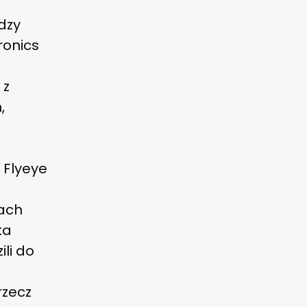
dzy
ronics
 z
,
 Flyeye
tach
ka
ili do
a
rzecz