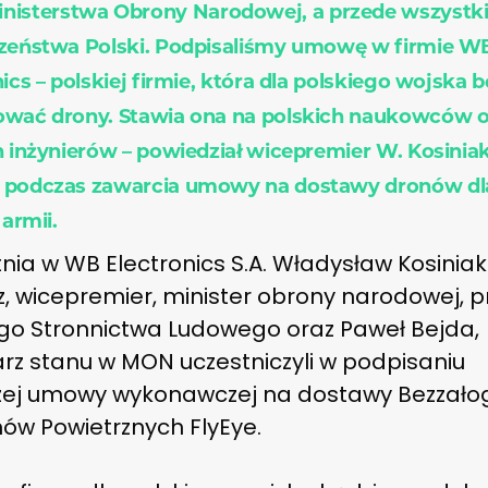
inisterstwa Obrony Narodowej, a przede wszystk
zeństwa Polski. Podpisaliśmy umowę w firmie W
ics – polskiej firmie, która dla polskiego wojska b
wać drony. Stawia ona na polskich naukowców o
h inżynierów – powiedział wicepremier W. Kosinia
podczas zawarcia umowy na dostawy dronów dl
 armii.
tnia w WB Electronics S.A. Władysław Kosinia
, wicepremier, minister obrony narodowej, p
ego Stronnictwa Ludowego oraz Paweł Bejda,
arz stanu w MON uczestniczyli w podpisaniu
zej umowy wykonawczej na dostawy Bezzał
ów Powietrznych FlyEye.