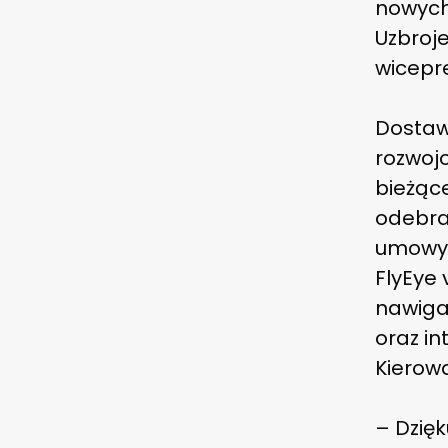
nowych 
Uzbroje
wicepr
Dostaw
rozwoj
bieżące
odebra
umowy 
FlyEye 
nawiga
oraz i
Kierow
–
Dzięk