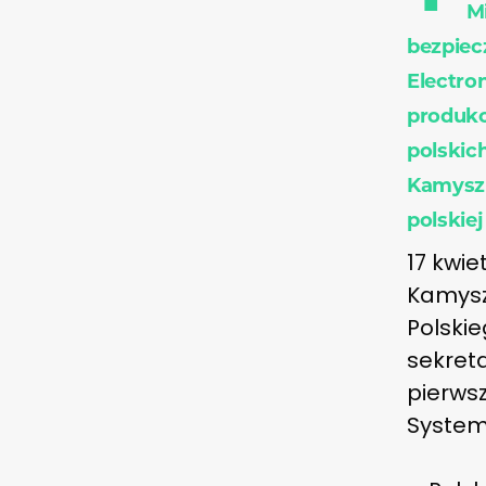
M
bezpiec
Electron
produko
polskic
Kamysz 
polskiej
17 kwie
Kamysz
Polski
sekret
pierws
System