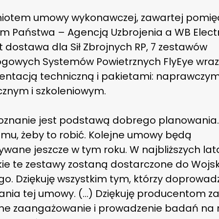
iotem umowy wykonawczej, zawartej pomię
m Państwa – Agencją Uzbrojenia a WB Elect
est dostawa dla Sił Zbrojnych RP, 7 zestawów
ogowych Systemów Powietrznych FlyEye wraz
ntacją techniczną i pakietami: naprawczym
cznym i szkoleniowym.
oznanie jest podstawą dobrego planowania.
emu, żeby to robić. Kolejne umowy będą
ywane jeszcze w tym roku. W najbliższych la
kie te zestawy zostaną dostarczone do Wojs
go. Dziękuję wszystkim tym, którzy doprowadz
ania tej umowy. (…) Dziękuję producentom z
e zaangażowanie i prowadzenie badań na 