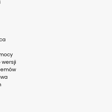
i
ńca
 mocy
 wersji
ystemów
twa
m